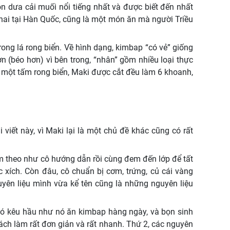
ón dưa cải muối nổi tiếng nhất và được biết đến nhất
ứ hai tại Hàn Quốc, cũng là một món ăn mà người Triều
rong lá rong biển. Về hình dạng, kimbap “có vẻ” giống
 (béo hơn) vì bên trong, “nhân” gồm nhiều loại thực
một tấm rong biển, Maki được cắt đều làm 6 khoanh,
viết này, vì Maki lại là một chủ đề khác cũng có rất
m theo như cô hướng dẫn rồi cùng đem đến lớp để tất
 xích. Còn đâu, cô chuẩn bị cơm, trứng, củ cái vàng
uyên liệu mình vừa kể tên cũng là những nguyên liệu
nó kêu hầu như nó ăn kimbap hàng ngày, và bọn sinh
ách làm rất đơn giản và rất nhanh. Thứ 2, các nguyên