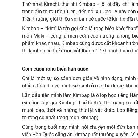
Thứ nhất Kimchi, thứ nhì Kimbap – ôi ôi đây chỉ là 
trong ẩm thực Triều Tiên, đến nỗi xứ Cao Ly này còn 
Tiên thường giới thiệu với bạn bè quốc tế khi họ đến
Kimbap – “kim” là tên gọi của lá rong biển khô; “bap
món Maki – cũng là món cơm cuốn trong lá rong biển
phẩm khác nhau. Kimbap cũng được cắt khoanh tròn 
thì kimbap có thể được cắt thành 12 khoanh hoặc hơ
Cơm cuộn rong biển hàn quốc
Chỉ là một sự so sánh đơn giản về hình dạng, mình c
nhiều điều thú vị, mình sẽ dành ở một bài khác, khi n
Lần đầu tiên mình làm Kimbap là ở lớp học tiếng Hà
cả cùng tập gói Kimbap. Thế là đứa thì mang cà rốt
muối, dao, thớt và những thứ lặt vặt khác. Lớp tiế
thường có nhất trong món kimbap).
Cũng trong buổi này, mình hỏi chuyện một đứa bạn 
viên Hàn Quốc cũng ăn kimbap rất thường xuyên. Vì s