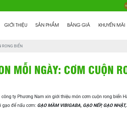
GIỚI THIỆU
SẢN PHẨM
BẢNG GIÁ
KHUYẾN MÃI
 RONG BIỂN
ON MỖI NGÀY: CƠM CUỘN RO
y công ty Phương Nam xin giới thiệu món cơm cuộn rong biển H
oại gạo để nấu cơm:
GẠO MẦM VIBIGABA, GẠO NẾP, GẠO NHẬT