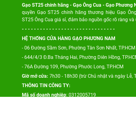
Gạo ST25 chính hãng - Gạo Ông Cua - Gạo Phương
quyền Gạo ST25 chính hãng thương hiệu Gạo Ôn
ST25 Ông Cua giá sỉ, đảm bảo nguồn gốc rõ ràng và 
- - - - - - - - - - - - - - - - - - - - - - - - - - - - - - -
HỆ THỐNG CỬA HÀNG GẠO PHƯƠNG NAM
- 06 Đường Sầm Sơn, Phư
ờng Tân Sơn Nhất, TP.HCM
- 644/4/3 Đ.Ba Tháng Hai, Phường Diên Hồng, TP.H
- 76A Đường 109, Phường Phước Long, TP.HCM
Giờ mở cửa:
7h30 - 18h30 (trừ Chủ nhật và ngày Lễ, T
THÔNG TIN CÔNG TY:
Mã số doanh nghiệp
: 0312005719
Số Tài Khoản: 150225999 (ACB) - PGD Tân Sơn Nhì
2020 Copyright Gạo Phương Nam. Design by Nasani.vn