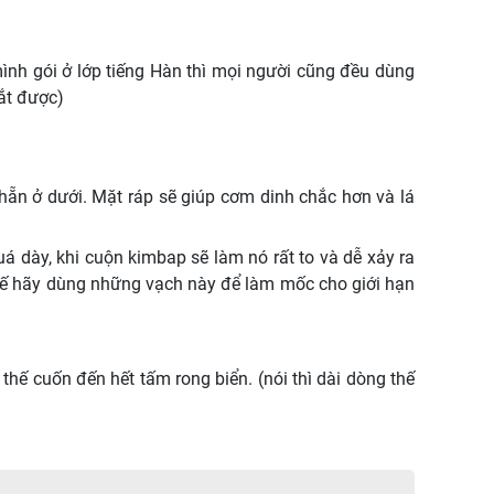
mình gói ở lớp tiếng Hàn thì mọi người cũng đều dùng
oắt được)
 nhẵn ở dưới. Mặt ráp sẽ giúp cơm dinh chắc hơn và lá
 dày, khi cuộn kimbap sẽ làm nó rất to và dễ xảy ra
 thế hãy dùng những vạch này để làm mốc cho giới hạn
thế cuốn đến hết tấm rong biển. (nói thì dài dòng thế