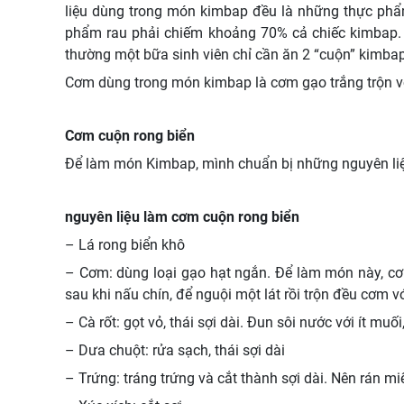
liệu dùng trong món kimbap đều là những thực phẩm 
phẩm rau phải chiếm khoảng 70% cả chiếc kimbap. 
thường một bữa sinh viên chỉ cần ăn 2 “cuộn” kimbap l
Cơm dùng trong món kimbap là cơm gạo trắng trộn vớ
Cơm cuộn rong biển
Để làm món Kimbap, mình chuẩn bị những nguyên li
nguyên liệu làm cơm cuộn rong biển
– Lá rong biển khô
– Cơm: dùng loại gạo hạt ngắn. Để làm món này, cơ
sau khi nấu chín, để nguội một lát rồi trộn đều cơm v
– Cà rốt: gọt vỏ, thái sợi dài. Đun sôi nước với ít muố
– Dưa chuột: rửa sạch, thái sợi dài
– Trứng: tráng trứng và cắt thành sợi dài. Nên rán mi