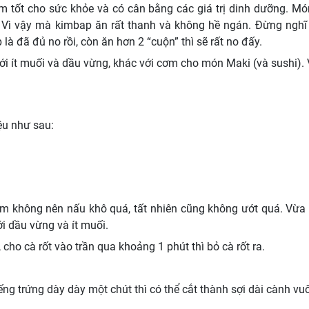
tốt cho sức khỏe và có cân bằng các giá trị dinh dưỡng. Món 
Vì vậy mà kimbap ăn rất thanh và không hề ngán. Đừng nghĩ
à đã đủ no rồi, còn ăn hơn 2 “cuộn” thì sẽ rất no đấy.
i ít muối và dầu vừng, khác với cơm cho món Maki (và sushi). 
ệu như sau:
m không nên nấu khô quá, tất nhiên cũng không ướt quá. Vừa 
ới dầu vừng và ít muối.
i, cho cà rốt vào trần qua khoảng 1 phút thì bỏ cà rốt ra.
ếng trứng dày dày một chút thì có thể cắt thành sợi dài cành vu