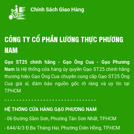
Chính Sách Giao Hàng
CÔNG TY CỔ PHẦN LƯƠNG THỰC PHƯƠNG
NAM
Gạo ST25 chính hãng - Gạo Ông Cua - Gạo Phương
Nam
là Hệ thống cửa hàng ủy quyền Gạo ST25 chính hãng
thương hiệu Gạo Ông Cua chuyên cung cấp Gạo ST25 Ông
Cua giá sỉ, đảm bảo nguồn gốc rõ ràng và uy tín tại
TPHCM
- - - - - - - - - - - - - - - - - - - - - - - - - - - - - - -
HỆ THỐNG CỬA HÀNG GẠO PHƯƠNG NAM
- 06 Đường Sầm Sơn, Phư
ờng Tân Sơn Nhất, TP.HCM
- 644/4/3 Đ.Ba Tháng Hai, Phường Diên Hồng, TP.HCM