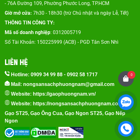
- 76A Đường 109, Phường Phước Long, TP.HCM
Giờ mở cửa:
7h30 - 18h30 (trừ Chủ nhật và ngày Lễ, Tết)
THÔNG TIN CÔNG TY:
Mã số doanh nghiệp
: 0312005719
Số Tài Khoản: 150225999 (ACB) - PGD Tân Sơn Nhì
LIÊN HỆ
0909 34 99 88
-
0902 58 1717
Hotline:
0
Mail: nongsansachphuongnam@gmail.com
Website:
https://gaophuongnam.vn/
Website:
https://nongsansachphuongnam.com
Gạo ST25
,
Gạo Ông Cua
,
Gạo Ngon ST25
,
Gạo Nếp
Ngon