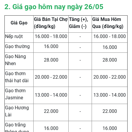
2. Giá gạo hôm nay ngày 26/05
Giá Bán Tại Chợ
Tăng (+),
Giá Mua Hôm
Giá Gạo
(đồng/kg)
Giảm (-)
Qua (đồng/kg)
Nếp ruột
16.000 - 18.000
-
16.000 - 18.000
Gạo thường
16.000
-
16.000
Gạo Nàng
28.000
-
28.000
Nhen
Gạo thơm
20.000 - 22.000
-
20.000 - 22.000
thái hạt dài
Gạo thơm
13.000 - 14.000
-
13.000 - 14.000
Jasmine
Gạo Hương
22.000
-
22.000
Lài
Gạo trắng
16.000
-
16.000
thông dụng