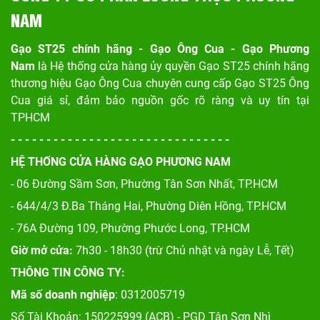
NAM
Gạo ST25 chính hãng - Gạo Ông Cua - Gạo Phương
Nam
là Hệ thống cửa hàng ủy quyền Gạo ST25 chính hãng
thương hiệu Gạo Ông Cua chuyên cung cấp Gạo ST25 Ông
Cua giá sỉ, đảm bảo nguồn gốc rõ ràng và uy tín tại
TPHCM
- - - - - - - - - - - - - - - - - - - - - - - - - - - - - - -
HỆ THỐNG CỬA HÀNG GẠO PHƯƠNG NAM
- 06 Đường Sầm Sơn, Phư
ờng Tân Sơn Nhất, TP.HCM
- 644/4/3 Đ.Ba Tháng Hai, Phường Diên Hồng, TP.HCM
- 76A Đường 109, Phường Phước Long, TP.HCM
Giờ mở cửa:
7h30 - 18h30 (trừ Chủ nhật và ngày Lễ, Tết)
THÔNG TIN CÔNG TY:
Mã số doanh nghiệp
: 0312005719
Số Tài Khoản: 150225999 (ACB) - PGD Tân Sơn Nhì