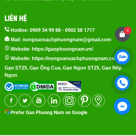
LIÊN HỆ
0909 34 99 88
-
0902 58 1717
Hotline:
0
Mail: nongsansachphuongnam@gmail.com
Website:
https://gaophuongnam.vn/
Website:
https://nongsansachphuongnam.com
Gạo ST25
,
Gạo Ông Cua
,
Gạo Ngon ST25
,
Gạo Nếp
Ngon
Prefer Gao Phuong Nam on Google