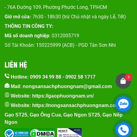
- 76A Đường 109, Phường Phước Long, TP.HCM
Giờ mở cửa:
7h30 - 18h30 (trừ Chủ nhật và ngày Lễ, Tết)
THÔNG TIN CÔNG TY:
Mã số doanh nghiệp
: 0312005719
Số Tài Khoản: 150225999 (ACB) - PGD Tân Sơn Nhì
LIÊN HỆ
0909 34 99 88
-
0902 58 1717
Hotline:
0
Mail: nongsansachphuongnam@gmail.com
Website:
https://gaophuongnam.vn/
Website:
https://nongsansachphuongnam.com
Gạo ST25
,
Gạo Ông Cua
,
Gạo Ngon ST25
,
Gạo Nếp
Ngon