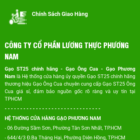
Chính Sách Giao Hàng
CÔNG TY CỔ PHẦN LƯƠNG THỰC PHƯƠNG
NAM
Gạo ST25 chính hãng - Gạo Ông Cua - Gạo Phương
Nam
là Hệ thống cửa hàng ủy quyền Gạo ST25 chính hãng
thương hiệu Gạo Ông Cua chuyên cung cấp Gạo ST25 Ông
Cua giá sỉ, đảm bảo nguồn gốc rõ ràng và uy tín tại
TPHCM
- - - - - - - - - - - - - - - - - - - - - - - - - - - - - - -
HỆ THỐNG CỬA HÀNG GẠO PHƯƠNG NAM
- 06 Đường Sầm Sơn, Phư
ờng Tân Sơn Nhất, TP.HCM
- 644/4/3 Đ.Ba Tháng Hai, Phường Diên Hồng, TP.HCM