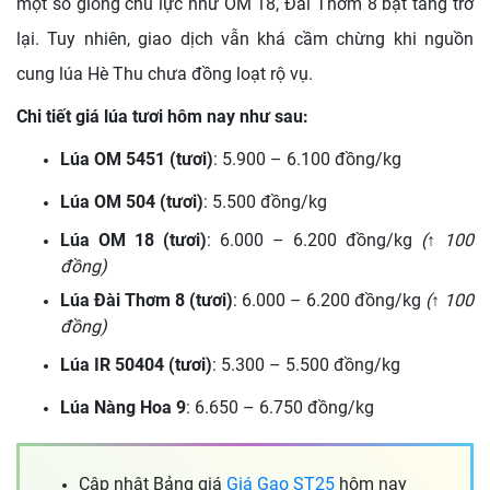
một số giống chủ lực như OM 18, Đài Thơm 8 bật tăng trở
lại. Tuy nhiên, giao dịch vẫn khá cầm chừng khi nguồn
cung lúa Hè Thu chưa đồng loạt rộ vụ.
Chi tiết giá lúa tươi hôm nay như sau:
Lúa OM 5451 (tươi)
: 5.900 – 6.100 đồng/kg
Lúa OM 504 (tươi)
: 5.500 đồng/kg
Lúa OM 18 (tươi)
: 6.000 – 6.200 đồng/kg
(↑ 100
đồng)
Lúa Đài Thơm 8 (tươi)
: 6.000 – 6.200 đồng/kg
(↑ 100
đồng)
Lúa IR 50404 (tươi)
: 5.300 – 5.500 đồng/kg
Lúa Nàng Hoa 9
: 6.650 – 6.750 đồng/kg
Cập nhật Bảng giá
Giá Gạo ST25
hôm nay