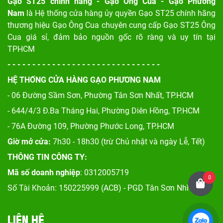
Gạo ST25 chính hãng - Gạo Ông Cua - Gạo Phương
Nam
là Hệ thống cửa hàng ủy quyền Gạo ST25 chính hãng
thương hiệu Gạo Ông Cua chuyên cung cấp Gạo ST25 Ông
Cua giá sỉ, đảm bảo nguồn gốc rõ ràng và uy tín tại
TPHCM
- - - - - - - - - - - - - - - - - - - - - - - - - - - - - - -
HỆ THỐNG CỬA HÀNG GẠO PHƯƠNG NAM
- 06 Đường Sầm Sơn, Phư
ờng Tân Sơn Nhất, TP.HCM
- 644/4/3 Đ.Ba Tháng Hai, Phường Diên Hồng, TP.HCM
- 76A Đường 109, Phường Phước Long, TP.HCM
Giờ mở cửa:
7h30 - 18h30 (trừ Chủ nhật và ngày Lễ, Tết)
THÔNG TIN CÔNG TY:
Mã số doanh nghiệp
: 0312005719
0
Số Tài Khoản: 150225999 (ACB) - PGD Tân Sơn Nhì
LIÊN HỆ