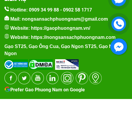
0909 34 99 88
-
0902 58 1717
Hotline:
Mail: nongsansachphuongnam@gmail.com
Website:
https://gaophuongnam.vn/
Website:
https://nongsansachphuongnam.com
Gạo ST25
,
Gạo Ông Cua
,
Gạo Ngon ST25
,
Gạo Nếp
Ngon
Facebook
Prefer Gao Phuong Nam on Google
2020 Copyright Gạo
Đang online: 61
Hôm nay: 4580
Hôm
Phương Nam. Design
qua: 6342
Tuần: 21172
Tháng: 30546
by Nasani.vn
Tổng truy cập: 3648293