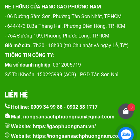
HỆ THỐNG CỬA HÀNG GẠO PHƯƠNG NAM
- 06 Đường Sầm Sơn, Phư
ờng Tân Sơn Nhất, TP.HCM
- 644/4/3 Đ.Ba Tháng Hai, Phường Diên Hồng, TP.HCM
- 76A Đường 109, Phường Phước Long, TP.HCM
Giờ mở cửa:
7h30 - 18h30 (trừ Chủ nhật và ngày Lễ, Tết)
THÔNG TIN CÔNG TY:
Mã số doanh nghiệp
: 0312005719
Số Tài Khoản: 150225999 (ACB) - PGD Tân Sơn Nhì
LIÊN HỆ
0909 34 99 88
-
0902 58 1717
Hotline:
0
Mail: nongsansachphuongnam@gmail.com
Website:
https://gaophuongnam.vn/
Website:
https://nongsansachphuongnam.com