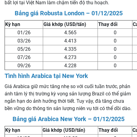
bất lợi tại Việt Nam làm chậm tiến độ thu hoạch.
Bảng giá Robusta London – 01/12/2025
Kỳ hạn
Giá khớp (USD/tấn)
Thay đổi
C
01/26
4.565
0
03/26
4.413
0
05/26
4.335
0
07/26
4.273
0
09/26
4.228
0
Tình hình Arabica tại New York
Giá Arabica giữ mức tăng nhẹ so với cuối tuần trước, phản
ánh tâm lý thị trường kỳ vọng sản lượng Brazil có thể giảm
ngắn hạn do ảnh hưởng thời tiết. Tuy vậy, đà tăng chưa
bền vững do thông tin sản lượng niên vụ tới có thể dồi dào.
Bảng giá Arabica New York – 01/12/2025
Kỳ hạn
Giá khớp (USD/tấn)
Thay đổi
C