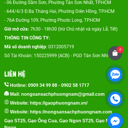
- 06 Đường Sầm Sơn, Phư
ờng Tân Sơn Nhất, TP.HCM
- 644/4/3 Đ.Ba Tháng Hai, Phường Diên Hồng, TP.HCM
- 76A Đường 109, Phường Phước Long, TP.HCM
Giờ mở cửa:
7h30 - 18h30 (trừ Chủ nhật và ngày Lễ, Tết)
THÔNG TIN CÔNG TY:
Mã số doanh nghiệp
: 0312005719
0
Số Tài Khoản: 150225999 (ACB) - PGD Tân Sơn Nhì
LIÊN HỆ
0909 34 99 88
-
0902 58 1717
Hotline:
Mail: nongsansachphuongnam@gmail.com
Website:
https://gaophuongnam.vn/
Website:
https://nongsansachphuongnam.com
Gạo ST25
,
Gạo Ông Cua
,
Gạo Ngon ST25
,
Gạo Nếp
Ngon