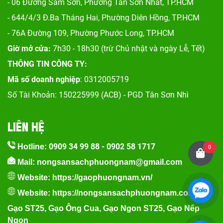
- 06 Đường Sầm Sơn, Phư
ờng Tân Sơn Nhất, TP.HCM
- 644/4/3 Đ.Ba Tháng Hai, Phường Diên Hồng, TP.HCM
- 76A Đường 109, Phường Phước Long, TP.HCM
Giờ mở cửa:
7h30 - 18h30 (trừ Chủ nhật và ngày Lễ, Tết)
THÔNG TIN CÔNG TY:
Mã số doanh nghiệp
: 0312005719
Số Tài Khoản: 150225999 (ACB) - PGD Tân Sơn Nhì
LIÊN HỆ
0909 34 99 88
-
0902 58 1717
Hotline:
0
Mail: nongsansachphuongnam@gmail.com
Website:
https://gaophuongnam.vn/
Website:
https://nongsansachphuongnam.com
Gạo ST25
,
Gạo Ông Cua
,
Gạo Ngon ST25
,
Gạo Nếp
Ngon