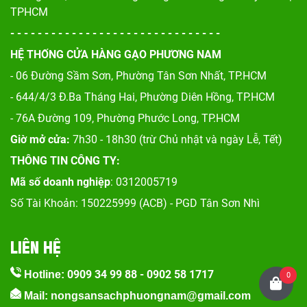
TPHCM
- - - - - - - - - - - - - - - - - - - - - - - - - - - - - - -
HỆ THỐNG CỬA HÀNG GẠO PHƯƠNG NAM
- 06 Đường Sầm Sơn, Phư
ờng Tân Sơn Nhất, TP.HCM
- 644/4/3 Đ.Ba Tháng Hai, Phường Diên Hồng, TP.HCM
- 76A Đường 109, Phường Phước Long, TP.HCM
Giờ mở cửa:
7h30 - 18h30 (trừ Chủ nhật và ngày Lễ, Tết)
THÔNG TIN CÔNG TY:
Mã số doanh nghiệp
: 0312005719
Số Tài Khoản: 150225999 (ACB) - PGD Tân Sơn Nhì
LIÊN HỆ
0909 34 99 88
-
0902 58 1717
Hotline:
0
Mail: nongsansachphuongnam@gmail.com