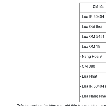
Giá lúa
- Lúa IR 50404
- Lúa Đài thơm 
- Lúa OM 5451
- Lúa OM 18
- Nàng Hoa 9
- OM 380
- Lúa Nhật
- Lúa IR 50404 
- Lúa Nàng Nhe
Trên thị trường lúa hôm nay, giá tiếp tục duy trì xu hư