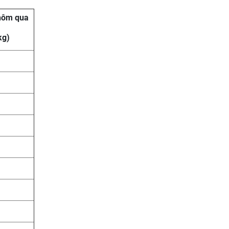
 hôm qua
kg)