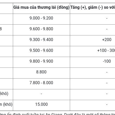
Giá mua của thương lái (đồng)
Tăng (+), giảm (-) so với
9.000 - 9.200
-
8
9.600 - 9.800
-
9.300 - 9.400
+200
9.500 - 9.600
+100 - 30
9.800 - 9.900
-100
8.800
-
7.800 - 8.000
-
(khô)
-
-
n (khô)
15.000
-
ớng ổn định cuối tuần tại An Giang. Dưới đây là một số thông tin c