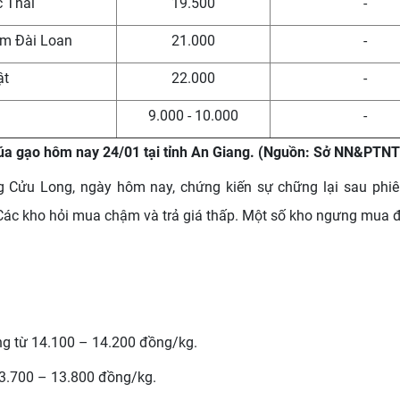
c Thái
19.500
-
ơm Đài Loan
21.000
-
ật
22.000
-
9.000 - 10.000
-
lúa gạo hôm nay 24/01 tại tỉnh An Giang. (Nguồn: Sở NN&PTNT
g Cửu Long, ngày hôm nay, chứng kiến sự chững lại sau phi
 Các kho hỏi mua chậm và trả giá thấp. Một số kho ngưng mua đ
ng từ 14.100 – 14.200 đồng/kg.
3.700 – 13.800 đồng/kg.