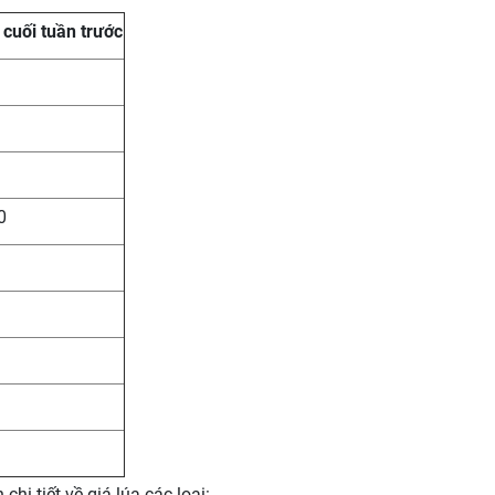
 cuối tuần trước
0
hi tiết về giá lúa các loại: