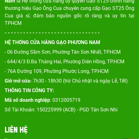
Nam
là Hệ thống cửa hàng ủy quyền Gạo ST25 chính hãng
thương hiệu Gạo Ông Cua chuyên cung cấp Gạo ST25 Ông
Cua giá sỉ, đảm bảo nguồn gốc rõ ràng và uy tín tại
TPHCM
- - - - - - - - - - - - - - - - - - - - - - - - - - - - - - -
HỆ THỐNG CỬA HÀNG GẠO PHƯƠNG NAM
- 06 Đường Sầm Sơn, Phư
ờng Tân Sơn Nhất, TP.HCM
- 644/4/3 Đ.Ba Tháng Hai, Phường Diên Hồng, TP.HCM
- 76A Đường 109, Phường Phước Long, TP.HCM
Giờ mở cửa:
7h30 - 18h30 (trừ Chủ nhật và ngày Lễ, Tết)
THÔNG TIN CÔNG TY:
Mã số doanh nghiệp
: 0312005719
Số Tài Khoản: 150225999 (ACB) - PGD Tân Sơn Nhì
LIÊN HỆ