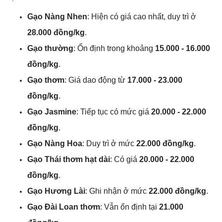
Gạo Nàng Nhen
: Hiện có giá cao nhất, duy trì ở
28.000 đồng/kg
.
Gạo thường
: Ổn định trong khoảng
15.000 - 16.000
đồng/kg
.
Gạo thơm
: Giá dao động từ
17.000 - 23.000
đồng/kg
.
Gạo Jasmine
: Tiếp tục có mức giá
20.000 - 22.000
đồng/kg
.
Gạo Nàng Hoa
: Duy trì ở mức
22.000 đồng/kg
.
Gạo Thái thơm hạt dài
: Có giá
20.000 - 22.000
đồng/kg
.
Gạo Hương Lài
: Ghi nhận ở mức
22.000 đồng/kg
.
Gạo Đài Loan thơm
: Vẫn ổn định tại
21.000