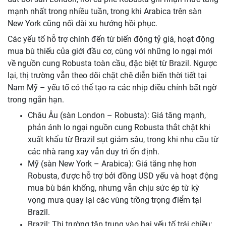
mạnh nhất trong nhiều tuần, trong khi Arabica trên sàn
New York cũng nối dài xu hướng hồi phục.
Các yếu tố hỗ trợ chính đến từ biến động tỷ giá, hoạt động
mua bù thiếu của giới đầu cơ, cùng với những lo ngại mới
về nguồn cung Robusta toàn cầu, đặc biệt từ Brazil. Ngược
lại, thị trường vẫn theo dõi chặt chẽ diễn biến thời tiết tại
Nam Mỹ – yếu tố có thể tạo ra các nhịp điều chỉnh bất ngờ
trong ngắn hạn.
Châu Âu (sàn London – Robusta): Giá tăng mạnh,
phản ánh lo ngại nguồn cung Robusta thắt chặt khi
xuất khẩu từ Brazil sụt giảm sâu, trong khi nhu cầu từ
các nhà rang xay vẫn duy trì ổn định.
Mỹ (sàn New York – Arabica): Giá tăng nhẹ hơn
Robusta, được hỗ trợ bởi đồng USD yếu và hoạt động
mua bù bán khống, nhưng vẫn chịu sức ép từ kỳ
vọng mưa quay lại các vùng trồng trọng điểm tại
Brazil.
Brazil: Thị trường tập trung vào hai yếu tố trái chiều: