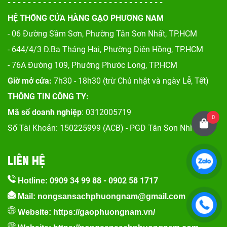
- - - - - - - - - - - - - - - - - - - - - - - - - - - - - - -
HỆ THỐNG CỬA HÀNG GẠO PHƯƠNG NAM
- 06 Đường Sầm Sơn, Phư
ờng Tân Sơn Nhất, TP.HCM
- 644/4/3 Đ.Ba Tháng Hai, Phường Diên Hồng, TP.HCM
- 76A Đường 109, Phường Phước Long, TP.HCM
Giờ mở cửa:
7h30 - 18h30 (trừ Chủ nhật và ngày Lễ, Tết)
THÔNG TIN CÔNG TY:
Mã số doanh nghiệp
: 0312005719
0
Số Tài Khoản: 150225999 (ACB) - PGD Tân Sơn Nhì
LIÊN HỆ
0909 34 99 88
-
0902 58 1717
Hotline:
Mail: nongsansachphuongnam@gmail.com
Website:
https://gaophuongnam.vn/