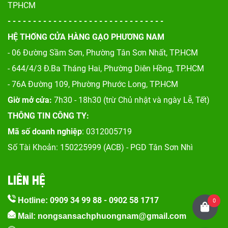
TPHCM
- - - - - - - - - - - - - - - - - - - - - - - - - - - - - - -
HỆ THỐNG CỬA HÀNG GẠO PHƯƠNG NAM
- 06 Đường Sầm Sơn, Phư
ờng Tân Sơn Nhất, TP.HCM
- 644/4/3 Đ.Ba Tháng Hai, Phường Diên Hồng, TP.HCM
- 76A Đường 109, Phường Phước Long, TP.HCM
Giờ mở cửa:
7h30 - 18h30 (trừ Chủ nhật và ngày Lễ, Tết)
THÔNG TIN CÔNG TY:
Mã số doanh nghiệp
: 0312005719
Số Tài Khoản: 150225999 (ACB) - PGD Tân Sơn Nhì
LIÊN HỆ
0909 34 99 88
-
0902 58 1717
Hotline:
0
Mail: nongsansachphuongnam@gmail.com