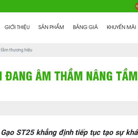
GIỚI THIỆU
SẢN PHẨM
BẢNG GIÁ
KHUYẾN MÃI
tầm thương hiệu
N ĐANG ÂM THẦM NÂNG TẦM
ạo ST25 khẳng định tiếp tục tạo sự khác