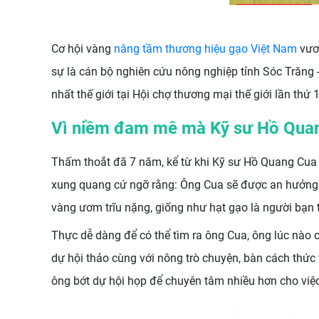
Cơ hội vàng
nâng tầm thương hiệu gạo Việt Nam
vươn
sự là cán bộ nghiên cứu nông nghiệp tỉnh Sóc Trăng 
nhất thế giới tại Hội chợ thương mại thế giới lần thứ
Vì niềm đam mê mà Kỹ sư Hồ Quan
Thấm thoắt đã 7 năm, kể từ khi Kỹ sư Hồ Quang Cua
xung quang cứ ngỡ rằng: Ông Cua sẽ được an hưởng t
vàng ươm trĩu nặng, giống như hạt gạo là người bạ
Thực dễ dàng để có thể tìm ra ông Cua, ông lúc nào
dự hội thảo cùng với nông trò chuyện, bàn cách thức 
ông bớt dự hội họp để chuyên tâm nhiều hơn cho việ