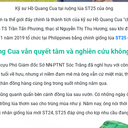
Kỹ sư Hồ Quang Cua tại ruộng lúa ST25 của ông
 ra thế giới đây chính là thành tích của kỹ sư Hồ Quang Cua "c
- TS Trần Tấn Phương, thạc sĩ Nguyễn Thị Thu Hương; sau khi đ
 11 năm 2019 tổ chức tại Philippines bằng chính giống lúa
ST25
g Cua vẫn quyết tâm và nghiên cứu khôn
 cựu Phó Giám đốc Sở NN-PTNT Sóc Trăng đã nghỉ hưu với côn
uổi về hưu, nhưng vì niềm đam mê mà ông vẫn cứ miệt mài, th
n thân đồng hàng cùng ông trong suốt những năm qua.
 cũng quanh quẩn bên cánh đồng lúa sau vườn. Có những ngày ô
trồng lúa thơm sao cho trúng mùa như ý. Năm nay, ông nói thời 
c nhân giống lúa mới ST24, ST25 đáp ứng cho kịp nhu cầu đang