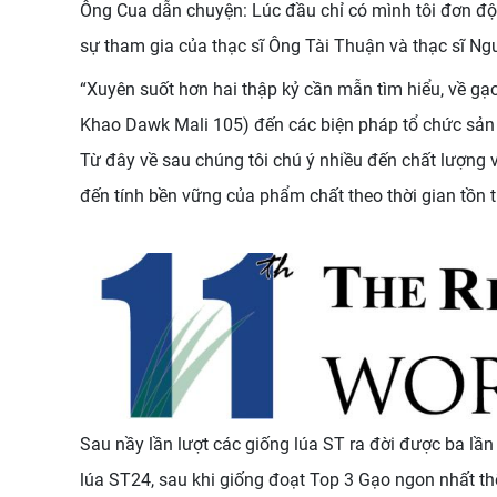
Ông Cua dẫn chuyện: Lúc đầu chỉ có mình tôi đơn độc
sự tham gia của thạc sĩ Ông Tài Thuận và thạc sĩ Ng
“Xuyên suốt hơn hai thập kỷ cần mẫn tìm hiểu, về gạ
Khao Dawk Mali 105) đến các biện pháp tổ chức sản 
Từ đây về sau chúng tôi chú ý nhiều đến chất lượng v
đến tính bền vững của phẩm chất theo thời gian tồn t
Sau nầy lần lượt các giống lúa ST ra đời được ba l
lúa ST24, sau khi giống đoạt Top 3 Gạo ngon nhất th