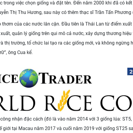
 trong việc chọn giống và đặt tên. Đến năm 2000 khi đã có kế
uyễn Thị Thu Hương, sau này có thêm thạc sĩ Trần Tấn Phương 
o thơm của các nước lân cận. Đầu tiên là Thái Lan từ điểm xu
xuất, quản lý giống trên qui mô cả nước, xây dựng thương hiệu
à thị trường, tổ chức lai tạo ra các giống mới, và không ngừng 
rữ”, ông Cua kể.
ần công nhận đặc cách (đó là vào năm 2014 với 3 giống lúa: ST
ế giới tại Macau năm 2017 và cuối năm 2019 với giống ST25 sau 