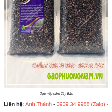
Gạo nếp cẩm Tây Bắc
Liên h
ệ
:
Anh Thành
-
0909 34 9988 (Zalo) -