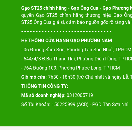
Gạo ST25 chính hãng - Gạo Ông Cua - Gạo Phương
quyền Gạo ST25 chính hãng thương hiệu Gạo Ôn
ST25 Ông Cua giá sỉ, đảm bảo nguồn gốc rõ ràng và 
- - - - - - - - - - - - - - - - - - - - - - - - - - - - - - -
HỆ THỐNG CỬA HÀNG GẠO PHƯƠNG NAM
- 06 Đường Sầm Sơn, Phư
ờng Tân Sơn Nhất, TP.HCM
- 644/4/3 Đ.Ba Tháng Hai, Phường Diên Hồng, TP.H
- 76A Đường 109, Phường Phước Long, TP.HCM
Giờ mở cửa:
7h30 - 18h30 (trừ Chủ nhật và ngày Lễ, T
THÔNG TIN CÔNG TY:
Mã số doanh nghiệp
: 0312005719
Số Tài Khoản: 150225999 (ACB) - PGD Tân Sơn Nhì