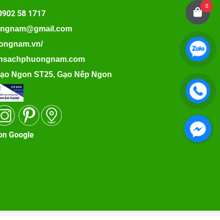
0
0902 58 1717
ongnam@gmail.com
uongnam.vn/
sansachphuongnam.com
ạo Ngon ST25
,
Gạo Nếp Ngon
on Google