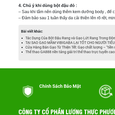
4. Chú ý khi dùng bột đậu đỏ :
– Sau khi tắm nên dùng thêm kem dưỡng body , để cu
– Đảm bảo sau 1 tuần thấy da cải thiện lên rõ rệt, mị
Bài viết khác:
Tác Dụng Của Bột Đậu Rang và Gạo Lứt Rang Trong Đôn
TẠI SAO GẠO MẦM VIBIGABA LẠI TỐT CHO NGƯỜI TIỂ
Cửa Hàng Bán Gạo Từ Thiện Tết: Gạo chất lượng – “tiền 
Thể thao GA888 nền tảng giải trí thể thao trực tuyến ca
Chính Sách Bảo Mật
CÔNG TY CỔ PHẦN LƯƠNG THỰC PHƯƠ