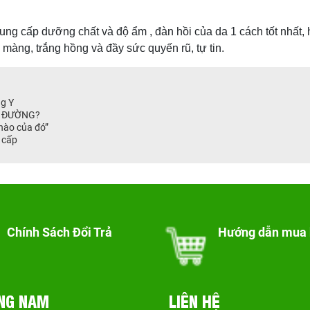
ng cấp dưỡng chất và độ ẩm , đàn hồi của da 1 cách tốt nhất, 
n màng, trắng hồng và đầy sức quyến rũ, tự tin.
g Y
U ĐƯỜNG?
nào của đó”
o cấp
Chính Sách Đổi Trả
Hướng dẫn mua
NG NAM
LIÊN HỆ