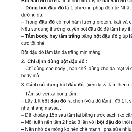
Bột đậu đỏ tươi
là loại bột mịn xay từ
hạt đậu đỏ
số
–
Dùng bột đậu đỏ
là 1 phương pháp đến từ Nhật l
dưỡng da.
– Trong
đậu đỏ
có một hàm lượng protein, kali và c
Nếu sử dụng thường xuyên bột đậu đỏ để tắm hay thoa
–
Tắm body, hay tắm trắng
bằng
bột đậu đỏ
giúp là
cực tốt nhé.
Bột đậu đỏ làm làn da trắng mịn màng
2. Chỉ định dùng bột đậu đỏ :
– Chỉ dùng cho body , hạn chế dùng cho da mặt vì 
body mà .
3. Cách sử dụng bột đậu đỏ:
(xem kĩ và làm theo n
– Tắm sơ với xà bông tắm .
– Lấy 1 ít
bột đậu đỏ
ra chén (vừa đủ tắm) , đổ 1 ít 
nhẹ nhàng massa .
– Để khoảng 15p sau tắm lại bằng nước sạch (ko cần 
– Mổi tuần nên tắm 2 hoặc 3 lần với
bột đậu đỏ
thôi 
– Nên nhớ da mỏng ko nên chà mạnh , pha sữa nhìu 