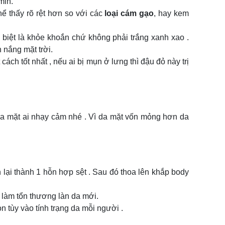
min.
ể thấy rõ rệt hơn so với các
loại cám gạo
, hay kem
c biệt là khỏe khoắn chứ không phải trắng xanh xao .
 nắng mặt trời.
ách tốt nhất , nếu ai bị mụn ở lưng thì đậu đỏ này trị
da mặt ai nhạy cảm nhé . Vì da mặt vốn mỏng hơn da
n lại thành 1 hỗn hợp sệt . Sau đó thoa lên khắp body
 làm tổn thương làn da mới.
òn tùy vào tính trạng da mỗi người .