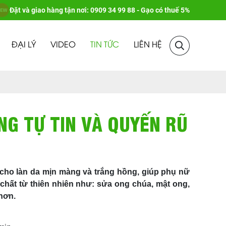
Đặt và giao hàng tận nơi: 0909 34 99 88 - Gạo có thuế 5%
ĐẠI LÝ
VIDEO
TIN TỨC
LIÊN HỆ
NG TỰ TIN VÀ QUYẾN RŨ
m cho làn da mịn màng và trắng hồng, giúp phụ nữ
chất từ thiên nhiên như: sửa ong chúa, mật ong,
 hơn.