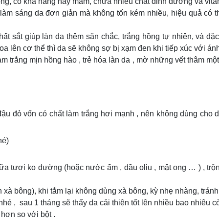
ng, có khả năng nảy mầm, chứa nhiều chất dinh dưỡng và vita
àm sáng da đơn giản mà không tốn kém nhiều, hiệu quả có th
hất sắt giúp làn da thêm săn chắc, trắng hồng tự nhiên, và đặ
 lên cơ thể thì da sẽ không sợ bị xạm đen khi tiếp xúc với ánh
m trắng mịn hồng hào , trẻ hóa làn da , mờ những vết thâm một c
đậu đỏ vốn có chất làm trắng hơi mạnh , nên không dùng cho 
hé)
sữa tươi ko đường (hoặc nước ấm , dầu oliu , mật ong … ) , trộ
xà bông), khi tắm lại không dùng xà bông, kỳ nhẹ nhàng, tránh
nhé , sau 1 tháng sẽ thấy da cải thiện tốt lên nhiều bao nhiêu c
hơn so với bột .