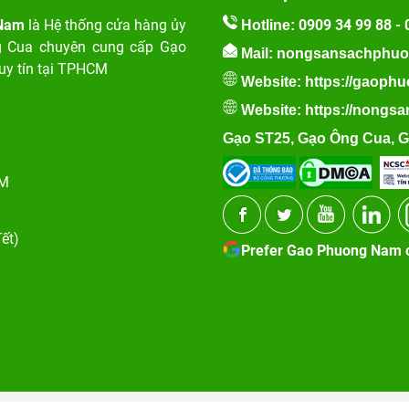
 Nam
là Hệ thống cửa hàng ủy
0909 34 99 88
-
Hotline:
g Cua chuyên cung cấp Gạo
Mail: nongsansachphu
uy tín tại TPHCM
Website:
https://gaoph
Website:
https://nong
Gạo ST25
,
Gạo Ông Cua
,
G
CM
ết)
Prefer Gao Phuong Nam 