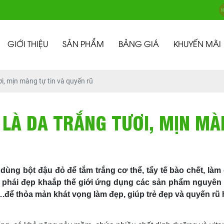
GIỚI THIỆU
SẢN PHẨM
BẢNG GIÁ
KHUYẾN MÃI
ơi, mịn màng tự tin và quyến rũ
 LÀ DA TRẮNG TƯƠI, MỊN MÀ
dùng bột đậu đỏ để tắm trắng cơ thể, tẩy tế bào chết, là
ay phái đẹp khaắp thế giới ứng dụng các sản phẩm nguyên 
,….để thỏa mản khát vọng làm đẹp, giúp trẻ đẹp và quyến rũ