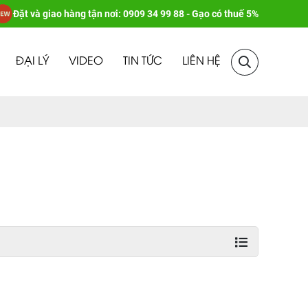
Đặt và giao hàng tận nơi: 0909 34 99 88 - Gạo có thuế 5%
ĐẠI LÝ
VIDEO
TIN TỨC
LIÊN HỆ