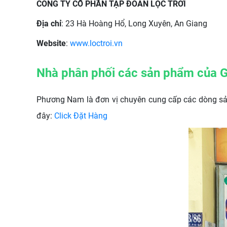
CÔNG TY CỔ PHẦN TẬP ĐOÀN LỘC TRỜI
Địa chỉ
: 23 Hà Hoàng Hổ, Long Xuyên, An Giang
Website
:
www.loctroi.vn
Nhà phân phối các sản phẩm của Gạ
Phương Nam là đơn vị chuyên cung cấp các dòng sản 
đây:
Click Đặt Hàng