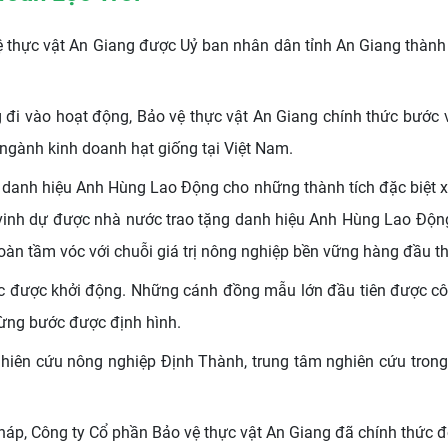
vệ thực vật An Giang được Uỷ ban nhân dân tỉnh An Giang thàn
đi vào hoạt động, Bảo vệ thực vật An Giang chính thức bước v
 ngành kinh doanh hạt giống tại Việt Nam.
danh hiệu Anh Hùng Lao Động cho những thành tích đặc biệt x
vinh dự được nhà nước trao tặng danh hiệu Anh Hùng Lao Độn
àn tầm vóc với chuỗi giá trị nông nghiệp bền vững hàng đầu thế
c được khởi động. Những cánh đồng mẫu lớn đầu tiên được c
 từng bước được định hình.
n cứu nông nghiệp Định Thành, trung tâm nghiên cứu trong l
áp, Công ty Cổ phần Bảo vệ thực vật An Giang đã chính thức đ