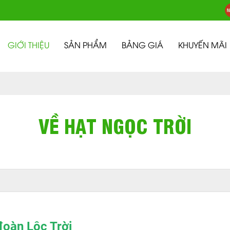
GIỚI THIỆU
SẢN PHẨM
BẢNG GIÁ
KHUYẾN MÃI
VỀ HẠT NGỌC TRỜI
đoàn Lộc Trời