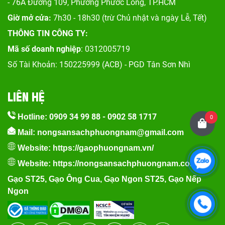
- 76A Đường 109, Phường Phước Long, TP.HCM
Giờ mở cửa:
7h30 - 18h30 (trừ Chủ nhật và ngày Lễ, Tết)
THÔNG TIN CÔNG TY:
Mã số doanh nghiệp
: 0312005719
Số Tài Khoản: 150225999 (ACB) - PGD Tân Sơn Nhì
LIÊN HỆ
0909 34 99 88
-
0902 58 1717
Hotline:
0
Mail: nongsansachphuongnam@gmail.com
Website:
https://gaophuongnam.vn/
Website:
https://nongsansachphuongnam.com
Gạo ST25
,
Gạo Ông Cua
,
Gạo Ngon ST25
,
Gạo Nếp
Ngon