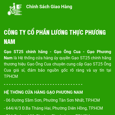
Chính Sách Giao Hàng
CÔNG TY CỔ PHẦN LƯƠNG THỰC PHƯƠNG
NAM
Gạo ST25 chính hãng - Gạo Ông Cua - Gạo Phương
Nam
là Hệ thống cửa hàng ủy quyền Gạo ST25 chính hãng
thương hiệu Gạo Ông Cua chuyên cung cấp Gạo ST25 Ông
Cua giá sỉ, đảm bảo nguồn gốc rõ ràng và uy tín tại
TPHCM
- - - - - - - - - - - - - - - - - - - - - - - - - - - - - - -
HỆ THỐNG CỬA HÀNG GẠO PHƯƠNG NAM
- 06 Đường Sầm Sơn, Phư
ờng Tân Sơn Nhất, TP.HCM
- 644/4/3 Đ.Ba Tháng Hai, Phường Diên Hồng, TP.HCM