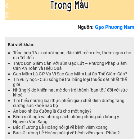
Nguồn:
Gạo Phương Nam
Bài viết khác:
Tổng hợp 16+ loại xôi ngon, đặc biệt mềm dẻo, thơm ngon cho
dịp Tết đến
Thực Đơn Giảm Cân Với Bún Gạo Lứt – Phương Pháp Giảm
Cân An Toàn và Hiệu Quả
Gạo Mầm Là Gì? Và Vì Sao Gạo Mầm Lại Có Thể Giảm Cân?
Tin vui y học - Cứu sống bé trai bằng loại thuốc đăt nhất thế
giới
Những lý do khiến hạt mè đen trở thành "bạn tốt" đối với sức
khoẻ
Tìm hiểu những loại thực phẩm giàu chất dinh dưỡng tăng
cường sức khoẻ não bộ
Ăn bao nhiêu đường là đủ cho một ngày?
Bệnh mất ngủ và những cách phòng chống của lương y
Nguyễn Văn Sang
Bác sĩ Lương Lễ Hoàng nói gì về bệnh viêm xoang
Bác sĩ Lương Lễ Hoàng nói gì về bệnh viêm gan - Phần 2