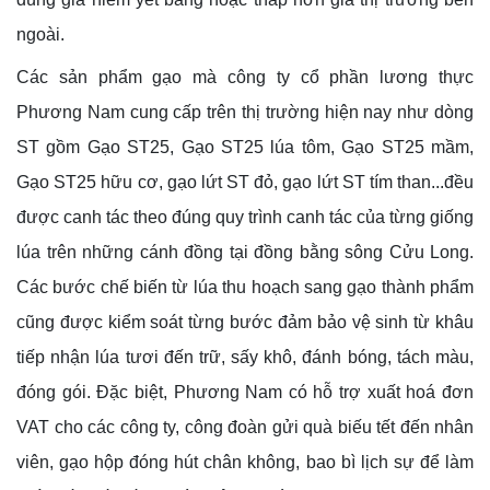
ngoài.
Các sản phẩm gạo mà công ty cổ phần lương thực
Phương Nam cung cấp trên thị trường hiện nay như dòng
ST gồm Gạo ST25, Gạo ST25 lúa tôm, Gạo ST25 mầm,
Gạo ST25 hữu cơ, gạo lứt ST đỏ, gạo lứt ST tím than...đều
được canh tác theo đúng quy trình canh tác của từng giống
lúa trên những cánh đồng tại đồng bằng sông Cửu Long.
Các bước chế biến từ lúa thu hoạch sang gạo thành phẩm
cũng được kiểm soát từng bước đảm bảo vệ sinh từ khâu
tiếp nhận lúa tươi đến trữ, sấy khô, đánh bóng, tách màu,
đóng gói. Đặc biệt, Phương Nam có hỗ trợ xuất hoá đơn
VAT cho các công ty, công đoàn gửi quà biếu tết đến nhân
viên, gạo hộp đóng hút chân không, bao bì lịch sự để làm