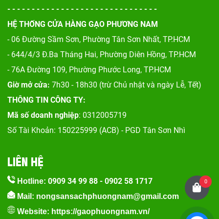
- - - - - - - - - - - - - - - - - - - - - - - - - - - - - - -
HỆ THỐNG CỬA HÀNG GẠO PHƯƠNG NAM
- 06 Đường Sầm Sơn, Phư
ờng Tân Sơn Nhất, TP.HCM
- 644/4/3 Đ.Ba Tháng Hai, Phường Diên Hồng, TP.HCM
- 76A Đường 109, Phường Phước Long, TP.HCM
Giờ mở cửa:
7h30 - 18h30 (trừ Chủ nhật và ngày Lễ, Tết)
THÔNG TIN CÔNG TY:
Mã số doanh nghiệp
: 0312005719
Số Tài Khoản: 150225999 (ACB) - PGD Tân Sơn Nhì
LIÊN HỆ
0909 34 99 88
-
0902 58 1717
Hotline:
0
Mail: nongsansachphuongnam@gmail.com
Website:
https://gaophuongnam.vn/