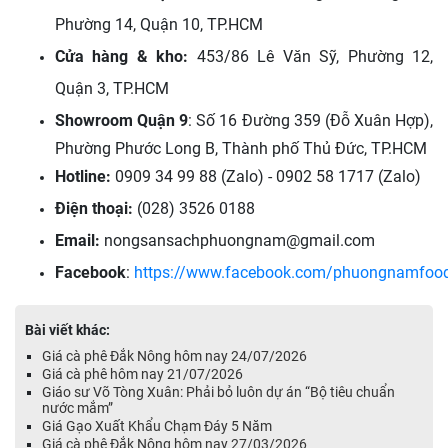
Phường 14, Quận 10, TP.HCM
Cửa hàng & kho:
453/86 Lê Văn Sỹ, Phường 12,
Quận 3, TP.HCM
Showroom Quận 9
:
Số 16 Đường 359 (Đỗ Xuân Hợp),
Phường Phước Long B, Thành phố Thủ Đức, TP.HCM
Hotline:
0909 34 99 88 (Zalo) - 0902 58 1717 (Zalo)
Điện thoại:
(028) 3526 0188
Email:
nongsansachphuongnam@gmail.com
Facebook
:
https://www.facebook.com/phuongnamfoo
Bài viết khác:
Giá cà phê Đắk Nông hôm nay 24/07/2026
Giá cà phê hôm nay 21/07/2026
Giáo sư Võ Tòng Xuân: Phải bỏ luôn dự án “Bộ tiêu chuẩn
nước mắm”
Giá Gạo Xuất Khẩu Chạm Đáy 5 Năm
Giá cà phê Đắk Nông hôm nay 27/03/2026