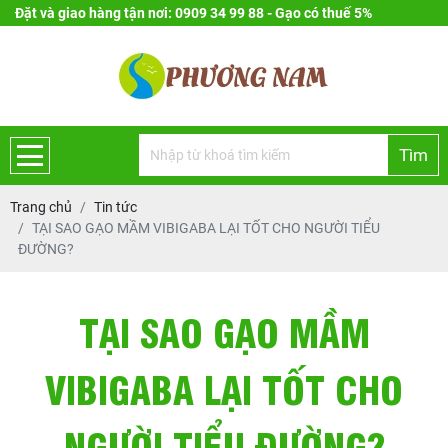
Đặt và giao hàng tận nơi: 0909 34 99 88 - Gạo có thuế 5%
Tìm
Trang chủ
Tin tức
TẠI SAO GẠO MẦM VIBIGABA LẠI TỐT CHO NGƯỜI TIỂU
ĐƯỜNG?
TẠI SAO GẠO MẦM
VIBIGABA LẠI TỐT CHO
NGƯỜI TIỂU ĐƯỜNG?