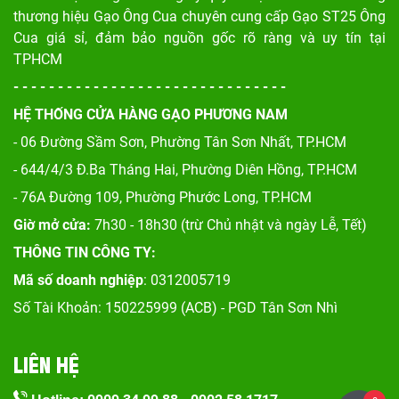
thương hiệu Gạo Ông Cua chuyên cung cấp Gạo ST25 Ông
Cua giá sỉ, đảm bảo nguồn gốc rõ ràng và uy tín tại
TPHCM
- - - - - - - - - - - - - - - - - - - - - - - - - - - - - - -
HỆ THỐNG CỬA HÀNG GẠO PHƯƠNG NAM
- 06 Đường Sầm Sơn, Phư
ờng Tân Sơn Nhất, TP.HCM
- 644/4/3 Đ.Ba Tháng Hai, Phường Diên Hồng, TP.HCM
- 76A Đường 109, Phường Phước Long, TP.HCM
Giờ mở cửa:
7h30 - 18h30 (trừ Chủ nhật và ngày Lễ, Tết)
THÔNG TIN CÔNG TY:
Mã số doanh nghiệp
: 0312005719
Số Tài Khoản: 150225999 (ACB) - PGD Tân Sơn Nhì
LIÊN HỆ