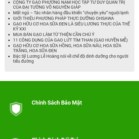
CÔNG TY GẠO PHƯƠNG NAM HỌC TẬP TƯ DUY QUẢN TRỊ
CỦA ĐẠI TƯỚNG VÕ NGUYÊN GIÁP
Mất ngủ – Tác nhân hàng đầu khiến “chuyện yêu” nguội lạnh
GIỚI THIỆU PHƯƠNG PHÁP THỰC DƯỠNG OHSAWA
GẠO HỮU CƠ HOA SỮA ĐEN LÀ SIÊU LƯƠNG THỰC CỦA THẾ
KỶ XXI
MUA BÁN GẠO LÀM TỪ THIỆN CẦN CHÚ Ý
11 CÔNG DỤNG CỦA GẠO LỨT TÍM THAN (GẠO HUYỀN MỄ)
GẠO HỮU CƠ HOA SỮA HỒNG, HOA SỮA NÂU, HOA SỮA
TRẮNG, HOA SỮA ĐEN
Bác Sỹ Lương Lễ Hoàng nói về chế độ dinh dưỡng cho người
tiểu đường
Chính Sách Bảo Mật