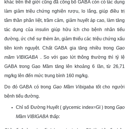
khác trên thế giới cũng đã công bố GABA còn có tác dụng
làm giảm triệu chứng nghiện rượu, lo lắng, giúp điều trị
tâm thần phân liệt, trầm cảm, giảm huyết áp cao, làm tăng
tác dụng của insulin giúp hữu ích cho bệnh nhân tiểu
đường, ức chế sự thèm ăn, giảm thiểu các triệu chứng xấu
tiền kinh nguyệt. Chất GABA gia tăng nhiều trong
Gạo
mầm VIBIGABA
. So với gạo lứt thông thường thì tỷ lệ
GABA trong Gạo Mầm tăng lên khoảng 6 lần, từ 26,71
mg/kg lên đến mức trung bình 160 mg/kg.
Do đó GABA có trong
Gạo Mầm Vibigaba
tốt cho người
bệnh tiểu đường.
Chỉ số Đường Huyết ( glycemic index=GI ) trong
Gạo
Mầm VIBIGABA
thấp: