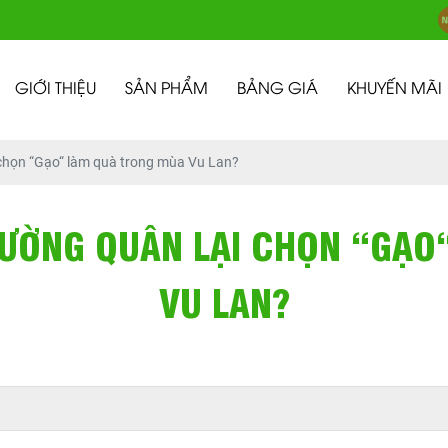
GIỚI THIỆU
SẢN PHẨM
BẢNG GIÁ
KHUYẾN MÃI
 chọn “Gạo“ làm quà trong mùa Vu Lan?
HƯỜNG QUÂN LẠI CHỌN “GẠO
VU LAN?