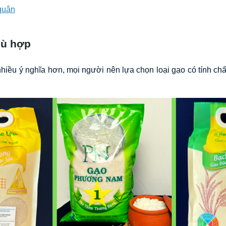
quân
hù hợp
à nhiều ý nghĩa hơn, mọi người nên lựa chọn loại gạo có tính 