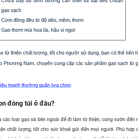
Chứa đầy đủ dinh dưỡng cần thiết và đạt tiêu chuẩn
gạo sạch
Cơm đồng đều từ độ dẻo, mềm, thơm
Gạo thơm mùi hoa lài, hậu vị ngọt
từ thiện chất lượng, tốt cho người sử dụng, bạn có thể liên h
Gạo Phương Nam, chuyên cung cấp các sản phẩm gạo sạch từ g
hiều mạnh thường quân lựa chọn
on đóng túi ở đâu?
ác loại gạo xá bên ngoài để đi làm từ thiện, cúng vườn đến n
iện chất lượng, tốt cho sức khoẻ gửi đến mọi người. Phù hợp 