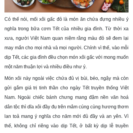
Có thể nói, mối xôi gấc đỏ là món ăn chứa đựng nhiều ý
nghĩa trong bữa cơm Tết của nhiều gia đình. Từ thời xa
xưa, người Việt Nam quan niệm rằng màu đỏ sẽ đem lại
may mắn cho mọi nhà và mọi người. Chính vì thế, vào mỗi
dịp Tết, các gia đình đều chọn món xôi gấc với mong muốn
một năm thuận lợi và nhiều điều như ý.
Món xôi này ngoài việc chứa đủ vị bùi, béo, ngậy mà còn
gửi gắm giá trị tinh thần cho ngày Tết truyền thống Việt
Nam. Ngoài chiếc bánh chưng mang đậm nền văn hoá
dân tộc thì dĩa xôi đầy đụ trên mâm cúng cùng hương thơm
lan toả mang ý nghĩa cho năm mới đủ đầy và an yên. Vì
thế, không chỉ riêng vào dịp Tết, ở bất kỳ dịp lễ truyền