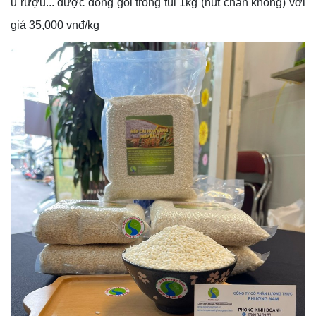
ủ rượu... được đóng gói trong túi 1kg (hút chân không) với
giá 35,000 vnđ/kg