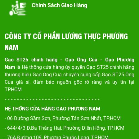
Chính Sách Giao Hàng
CÔNG TY CỔ PHẦN LƯƠNG THỰC PHƯƠNG
NAM
Gạo ST25 chính hãng - Gạo Ông Cua - Gạo Phương
Nam
là Hệ thống cửa hàng ủy quyền Gạo ST25 chính hãng
thương hiệu Gạo Ông Cua chuyên cung cấp Gạo ST25 Ông
Cua giá sỉ, đảm bảo nguồn gốc rõ ràng và uy tín tại
TPHCM
- - - - - - - - - - - - - - - - - - - - - - - - - - - - - - -
HỆ THỐNG CỬA HÀNG GẠO PHƯƠNG NAM
- 06 Đường Sầm Sơn, Phư
ờng Tân Sơn Nhất, TP.HCM
- 644/4/3 Đ.Ba Tháng Hai, Phường Diên Hồng, TP.HCM
- 76A Đường 109, Phường Phước Long, TP.HCM