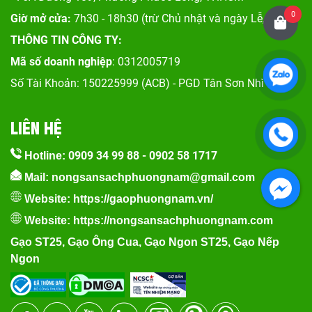
0
Giờ mở cửa:
7h30 - 18h30 (trừ Chủ nhật và ngày Lễ, Tết)
THÔNG TIN CÔNG TY:
Mã số doanh nghiệp
: 0312005719
Số Tài Khoản: 150225999 (ACB) - PGD Tân Sơn Nhì
LIÊN HỆ
0909 34 99 88
-
0902 58 1717
Hotline:
Mail: nongsansachphuongnam@gmail.com
Website:
https://gaophuongnam.vn/
Website:
https://nongsansachphuongnam.com
Gạo ST25
,
Gạo Ông Cua
,
Gạo Ngon ST25
,
Gạo Nếp
Ngon