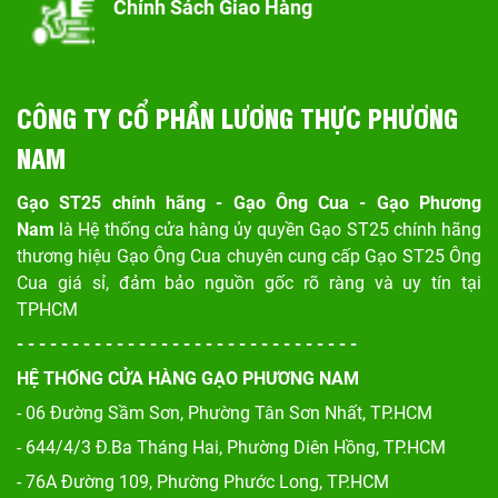
Chính Sách Giao Hàng
CÔNG TY CỔ PHẦN LƯƠNG THỰC PHƯƠNG
NAM
Gạo ST25 chính hãng - Gạo Ông Cua - Gạo Phương
Nam
là Hệ thống cửa hàng ủy quyền Gạo ST25 chính hãng
thương hiệu Gạo Ông Cua chuyên cung cấp Gạo ST25 Ông
Cua giá sỉ, đảm bảo nguồn gốc rõ ràng và uy tín tại
TPHCM
- - - - - - - - - - - - - - - - - - - - - - - - - - - - - - -
HỆ THỐNG CỬA HÀNG GẠO PHƯƠNG NAM
- 06 Đường Sầm Sơn, Phư
ờng Tân Sơn Nhất, TP.HCM
- 644/4/3 Đ.Ba Tháng Hai, Phường Diên Hồng, TP.HCM
- 76A Đường 109, Phường Phước Long, TP.HCM