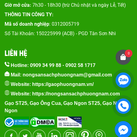
Giờ mở cửa:
7h30 - 18h30 (trừ Chủ nhật và ngày Lễ, Tết)
THÔNG TIN CÔNG TY:
Mã số doanh nghiệp
: 0312005719
Số Tài Khoản: 150225999 (ACB) - PGD Tân Sơn Nhì
LIÊN HỆ
0
0909 34 99 88
-
0902 58 1717
Hotline:
Mail: nongsansachphuongnam@gmail.com
Website:
https://gaophuongnam.vn/
Website:
https://nongsansachphuongnam.com
Gạo ST25
,
Gạo Ông Cua
,
Gạo Ngon ST25
,
Gạo Nếp
Ngon