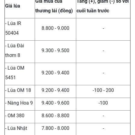
Giá mua của
Tăng (+), giảm (-) so với
Giá lúa
thương lái (đồng)
cuối tuần trước
- Lúa IR
8.800 - 9.000
-
50404
- Lúa Đài
9.300 - 9.500
-
thơm 8
- Lúa OM
9.200 - 9.400
-
5451
- Lúa OM 18
9.200 - 9.400
-100 - 200
- Nàng Hoa 9
9.400 - 9.600
-100
- OM 380
8.600 - 8.800
-
- Lúa Nhật
7.800 - 8.000
-