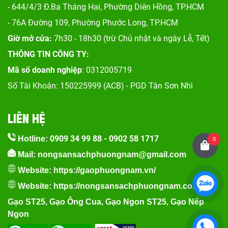
- 644/4/3 Đ.Ba Tháng Hai, Phường Diên Hồng, TP.HCM
- 76A Đường 109, Phường Phước Long, TP.HCM
Giờ mở cửa:
7h30 - 18h30 (trừ Chủ nhật và ngày Lễ, Tết)
THÔNG TIN CÔNG TY:
Mã số doanh nghiệp
: 0312005719
Số Tài Khoản: 150225999 (ACB) - PGD Tân Sơn Nhì
LIÊN HỆ
0909 34 99 88
-
0902 58 1717
Hotline:
0
Mail: nongsansachphuongnam@gmail.com
Website:
https://gaophuongnam.vn/
Website:
https://nongsansachphuongnam.com
Gạo ST25
,
Gạo Ông Cua
,
Gạo Ngon ST25
,
Gạo Nếp
Ngon