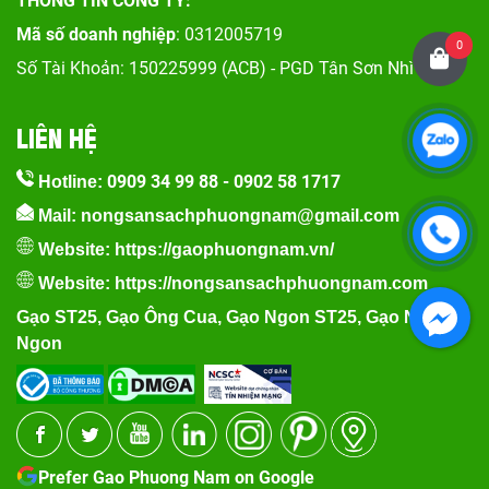
THÔNG TIN CÔNG TY:
Mã số doanh nghiệp
: 0312005719
0
Số Tài Khoản: 150225999 (ACB) - PGD Tân Sơn Nhì
LIÊN HỆ
0909 34 99 88
-
0902 58 1717
Hotline:
Mail: nongsansachphuongnam@gmail.com
Website:
https://gaophuongnam.vn/
Website:
https://nongsansachphuongnam.com
Gạo ST25
,
Gạo Ông Cua
,
Gạo Ngon ST25
,
Gạo Nếp
Ngon
Prefer Gao Phuong Nam on Google