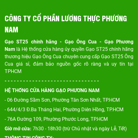
CÔNG TY CỔ PHẦN LƯƠNG THỰC PHƯƠNG
NAM
Gạo ST25 chính hãng - Gạo Ông Cua - Gạo Phương
Nam
là Hệ thống cửa hàng ủy quyền Gạo ST25 chính hãng
thương hiệu Gạo Ông Cua chuyên cung cấp Gạo ST25 Ông
Cua giá sỉ, đảm bảo nguồn gốc rõ ràng và uy tín tại
TPHCM
- - - - - - - - - - - - - - - - - - - - - - - - - - - - - - -
HỆ THỐNG CỬA HÀNG GẠO PHƯƠNG NAM
- 06 Đường Sầm Sơn, Phư
ờng Tân Sơn Nhất, TP.HCM
- 644/4/3 Đ.Ba Tháng Hai, Phường Diên Hồng, TP.HCM
- 76A Đường 109, Phường Phước Long, TP.HCM
Giờ mở cửa:
7h30 - 18h30 (trừ Chủ nhật và ngày Lễ, Tết)