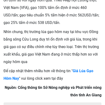
ổn định so với ngày hôm qua. Theo Hiệp hội Lương thực
Việt Nam (VFA), gạo 100% tấm ổn định ở mức 460
USD/tấn; gạo tiêu chuẩn 5% tấm hiện ở mức 562USD/tấn;
gạo 25% tấm ở mức 538 USD/tấn.
Nhìn chung, thị trường lúa gạo hôm nay tại khu vực Đồng
bằng sông Cửu Long duy trì ổn định với giá lúa, trong khi
giá gạo có sự điều chỉnh nhẹ tùy theo loại. Trên thị trường
xuất khẩu, giá gạo Việt Nam đang ở mức thấp hơn so với
ngày hôm qua
Để cập nhật thêm nhiều hơn về thông tin "
Giá Lúa Gạo
Hôm Nay
" vui lòng click xem tại đây
Nguồn: Cổng thông tin Sở Nông nghiệp và Phát triển nông
thôn tỉnh An Giang