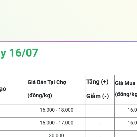
ày
16/07
Tăng (+)
Giá Bán Tại Chợ
Giá Mua
ạo
(đồng/kg
(đồng/kg)
Giảm (-)
16.000 - 18.000
16.0
-
16.000 - 17.000
-
16.0
n
30.000
-