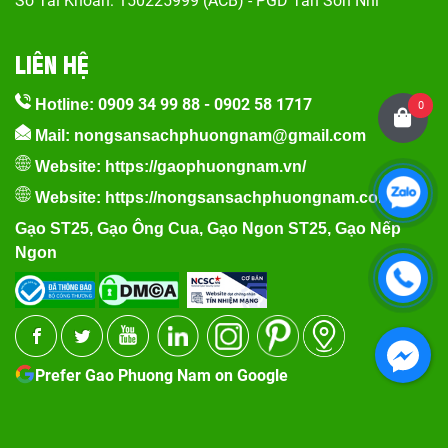
Số Tài Khoản: 150225999 (ACB) - PGD Tân Sơn Nhì
LIÊN HỆ
0909 34 99 88
-
0902 58 1717
Hotline:
0
Mail: nongsansachphuongnam@gmail.com
Website:
https://gaophuongnam.vn/
Website:
https://nongsansachphuongnam.com
Gạo ST25
,
Gạo Ông Cua
,
Gạo Ngon ST25
,
Gạo Nếp
Ngon
Prefer Gao Phuong Nam on Google