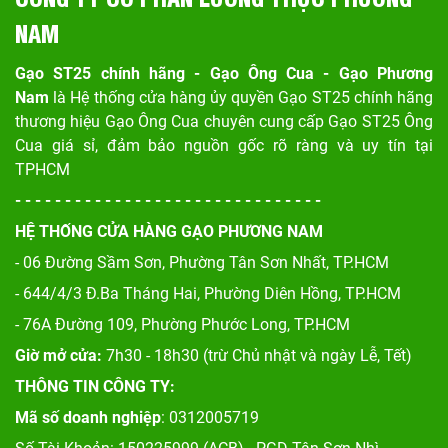
NAM
Gạo ST25 chính hãng - Gạo Ông Cua - Gạo Phương
Nam
là Hệ thống cửa hàng ủy quyền Gạo ST25 chính hãng
thương hiệu Gạo Ông Cua chuyên cung cấp Gạo ST25 Ông
Cua giá sỉ, đảm bảo nguồn gốc rõ ràng và uy tín tại
TPHCM
- - - - - - - - - - - - - - - - - - - - - - - - - - - - - - -
HỆ THỐNG CỬA HÀNG GẠO PHƯƠNG NAM
- 06 Đường Sầm Sơn, Phư
ờng Tân Sơn Nhất, TP.HCM
- 644/4/3 Đ.Ba Tháng Hai, Phường Diên Hồng, TP.HCM
- 76A Đường 109, Phường Phước Long, TP.HCM
Giờ mở cửa:
7h30 - 18h30 (trừ Chủ nhật và ngày Lễ, Tết)
THÔNG TIN CÔNG TY:
Mã số doanh nghiệp
: 0312005719