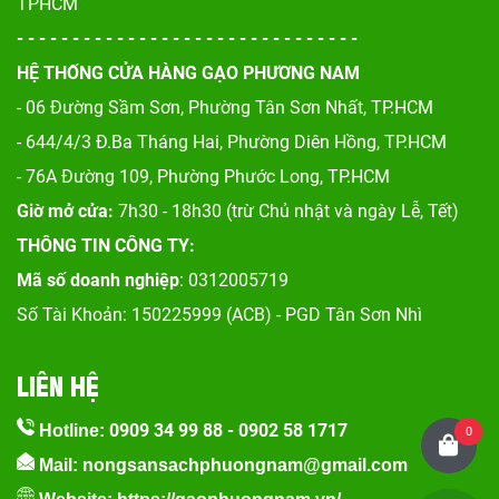
TPHCM
- - - - - - - - - - - - - - - - - - - - - - - - - - - - - - -
HỆ THỐNG CỬA HÀNG GẠO PHƯƠNG NAM
- 06 Đường Sầm Sơn, Phư
ờng Tân Sơn Nhất, TP.HCM
- 644/4/3 Đ.Ba Tháng Hai, Phường Diên Hồng, TP.HCM
- 76A Đường 109, Phường Phước Long, TP.HCM
Giờ mở cửa:
7h30 - 18h30 (trừ Chủ nhật và ngày Lễ, Tết)
THÔNG TIN CÔNG TY:
Mã số doanh nghiệp
: 0312005719
Số Tài Khoản: 150225999 (ACB) - PGD Tân Sơn Nhì
LIÊN HỆ
0909 34 99 88
-
0902 58 1717
Hotline:
0
Mail: nongsansachphuongnam@gmail.com