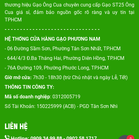
thương hiệu Gạo Ông Cua chuyên cung cấp Gạo ST25 Ông
Cua giá sỉ, đảm bảo nguồn gốc rõ ràng và uy tín tại
TPHCM
- - - - - - - - - - - - - - - - - - - - - - - - - - - - - - -
HỆ THỐNG CỬA HÀNG GẠO PHƯƠNG NAM
- 06 Đường Sầm Sơn, Phư
ờng Tân Sơn Nhất, TP.HCM
- 644/4/3 Đ.Ba Tháng Hai, Phường Diên Hồng, TP.HCM
- 76A Đường 109, Phường Phước Long, TP.HCM
Giờ mở cửa:
7h30 - 18h30 (trừ Chủ nhật và ngày Lễ, Tết)
THÔNG TIN CÔNG TY:
Mã số doanh nghiệp
: 0312005719
Số Tài Khoản: 150225999 (ACB) - PGD Tân Sơn Nhì
LIÊN HỆ
0909 34 99 88
-
0902 58 1717
Hotline:
0