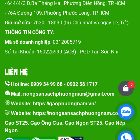
- 644/4/3 Đ.Ba Tháng Hai, Phường Diên Hồng, TP.HCM
- 76A Đường 109, Phường Phước Long, TP.HCM
Giờ mở cửa:
7h30 - 18h30 (trừ Chủ nhật và ngày Lễ, Tết)
THÔNG TIN CÔNG TY:
Mã số doanh nghiệp
: 0312005719
Số Tài Khoản: 150225999 (ACB) - PGD Tân Sơn Nhì
LIÊN HỆ
0909 34 99 88
-
0902 58 1717
Hotline:
0
Mail: nongsansachphuongnam@gmail.com
Website:
https://gaophuongnam.vn/
Website:
https://nongsansachphuongnam.com
Gạo ST25
,
Gạo Ông Cua
,
Gạo Ngon ST25
,
Gạo Nếp
Ngon