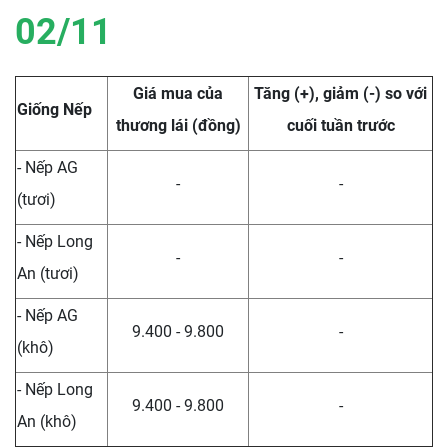
02/11
Giá mua của
Tăng (+), giảm (-) so với
Giống Nếp
thương lái (đồng)
cuối tuần trước
- Nếp AG
-
-
(tươi)
- Nếp Long
-
-
An (tươi)
- Nếp AG
9.400 - 9.800
-
(khô)
- Nếp Long
9.400 - 9.800
-
An (khô)