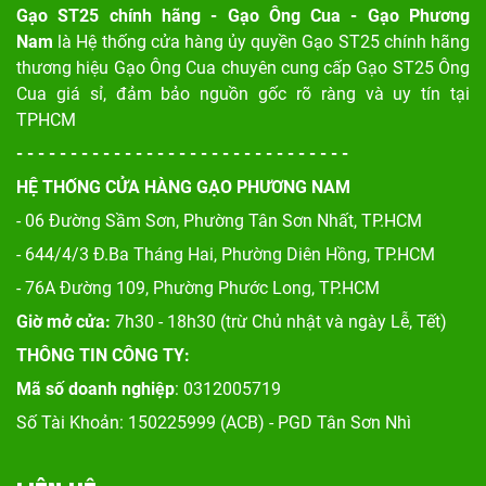
Gạo ST25 chính hãng - Gạo Ông Cua - Gạo Phương
Nam
là Hệ thống cửa hàng ủy quyền Gạo ST25 chính hãng
thương hiệu Gạo Ông Cua chuyên cung cấp Gạo ST25 Ông
Cua giá sỉ, đảm bảo nguồn gốc rõ ràng và uy tín tại
TPHCM
- - - - - - - - - - - - - - - - - - - - - - - - - - - - - - -
HỆ THỐNG CỬA HÀNG GẠO PHƯƠNG NAM
- 06 Đường Sầm Sơn, Phư
ờng Tân Sơn Nhất, TP.HCM
- 644/4/3 Đ.Ba Tháng Hai, Phường Diên Hồng, TP.HCM
- 76A Đường 109, Phường Phước Long, TP.HCM
Giờ mở cửa:
7h30 - 18h30 (trừ Chủ nhật và ngày Lễ, Tết)
THÔNG TIN CÔNG TY:
Mã số doanh nghiệp
: 0312005719
Số Tài Khoản: 150225999 (ACB) - PGD Tân Sơn Nhì