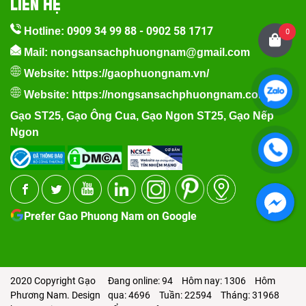
LIÊN HỆ
0909 34 99 88
-
0902 58 1717
Hotline:
0
Mail: nongsansachphuongnam@gmail.com
Website:
https://gaophuongnam.vn/
Website:
https://nongsansachphuongnam.com
Gạo ST25
,
Gạo Ông Cua
,
Gạo Ngon ST25
,
Gạo Nếp
Ngon
Prefer Gao Phuong Nam on Google
2020 Copyright Gạo
Đang online: 94
Hôm nay: 1306
Hôm
Phương Nam. Design
qua: 4696
Tuần: 22594
Tháng: 31968