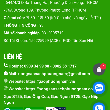
- 644/4/3 Đ.Ba Tháng Hai, Phường Diên Hồng, TP.HCM
- 76A Đường 109, Phường Phước Long, TP.HCM
Giờ mở cửa:
7h30 - 18h30 (trừ Chủ nhật và ngày Lễ, Tết)
THÔNG TIN CÔNG TY:
Mã số doanh nghiệp
: 0312005719
Số Tài Khoản: 150225999 (ACB) - PGD Tân Sơn Nhì
LIÊN HỆ
0909 34 99 88
-
0902 58 1717
Hotline:
0
Mail: nongsansachphuongnam@gmail.com
Website:
https://gaophuongnam.vn/
Website:
https://nongsansachphuongnam.com
Gạo ST25
,
Gạo Ông Cua
,
Gạo Ngon ST25
,
Gạo Nếp
Ngon