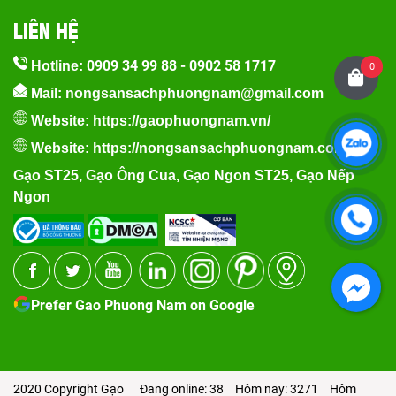
LIÊN HỆ
0909 34 99 88
-
0902 58 1717
Hotline:
0
Mail: nongsansachphuongnam@gmail.com
Website:
https://gaophuongnam.vn/
Website:
https://nongsansachphuongnam.com
Gạo ST25
,
Gạo Ông Cua
,
Gạo Ngon ST25
,
Gạo Nếp
Ngon
Prefer Gao Phuong Nam on Google
2020 Copyright Gạo
Đang online: 38
Hôm nay: 3271
Hôm