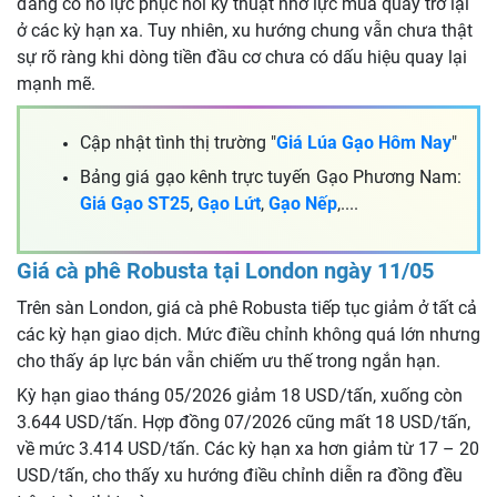
đang có nỗ lực phục hồi kỹ thuật nhờ lực mua quay trở lại
ở các kỳ hạn xa. Tuy nhiên, xu hướng chung vẫn chưa thật
sự rõ ràng khi dòng tiền đầu cơ chưa có dấu hiệu quay lại
mạnh mẽ.
Cập nhật tình thị trường "
Giá Lúa Gạo Hôm Nay
"
Bảng giá gạo kênh trực tuyến Gạo Phương Nam:
Giá Gạo ST25
,
Gạo Lứt
,
Gạo Nếp
,....
Giá cà phê Robusta tại London ngày 11/05
Trên sàn London, giá cà phê Robusta tiếp tục giảm ở tất cả
các kỳ hạn giao dịch. Mức điều chỉnh không quá lớn nhưng
cho thấy áp lực bán vẫn chiếm ưu thế trong ngắn hạn.
Kỳ hạn giao tháng 05/2026 giảm 18 USD/tấn, xuống còn
3.644 USD/tấn. Hợp đồng 07/2026 cũng mất 18 USD/tấn,
về mức 3.414 USD/tấn. Các kỳ hạn xa hơn giảm từ 17 – 20
USD/tấn, cho thấy xu hướng điều chỉnh diễn ra đồng đều