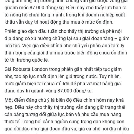
Dù giảm nhẹ, thị trường nhìn chung vẫn giữ được vùng giá
quanh mốc 87.000 đồng/kg. Điều này cho thấy lực bán ra
từ nông hộ chưa tăng mạnh, trong khi doanh nghiệp xuất
khẩu vẫn duy trì hoạt động thu mua ở mức ổn định.
Phiên giao dịch đầu tuần cho thấy thị trường cà phê nội
địa đang có xu hướng chững lại sau giai đoạn tăng – giảm
liên tục. Việc giá điều chỉnh nhẹ chủ yếu phản ánh tâm lý
thận trọng của giới thu mua trước biến động chưa ổn định
từ thị trường quốc tế.
Giá Robusta London trong phiên gần nhất tiếp tục giảm
nhẹ, tạo áp lực nhất định lên giá trong nước. Tuy nhiên,
mức giảm hiện tại chưa đủ lớn để phá vỡ mặt bằng giá
đang duy trì quanh vùng 87.000 đồng/kg.
Một điểm đáng chú ý là biên độ điều chỉnh hôm nay khá
hẹp. Điều này cho thấy thị trường vẫn đang giữ trạng thái
cân bằng tương đối giữa lực bán và nhu cầu mua hàng
thực tế. Trong bối cảnh nguồn cung trong dân không còn
quá dồi dào như giai đoạn đầu vụ, giá cà phê nội địa nhiều