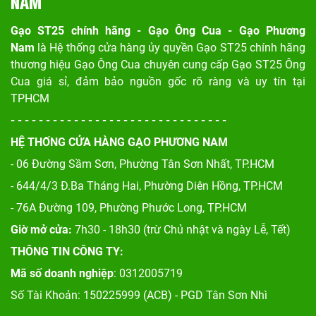
NAM
Gạo ST25 chính hãng - Gạo Ông Cua - Gạo Phương
Nam
là Hệ thống cửa hàng ủy quyền Gạo ST25 chính hãng
thương hiệu Gạo Ông Cua chuyên cung cấp Gạo ST25 Ông
Cua giá sỉ, đảm bảo nguồn gốc rõ ràng và uy tín tại
TPHCM
- - - - - - - - - - - - - - - - - - - - - - - - - - - - - - -
HỆ THỐNG CỬA HÀNG GẠO PHƯƠNG NAM
- 06 Đường Sầm Sơn, Phư
ờng Tân Sơn Nhất, TP.HCM
- 644/4/3 Đ.Ba Tháng Hai, Phường Diên Hồng, TP.HCM
- 76A Đường 109, Phường Phước Long, TP.HCM
Giờ mở cửa:
7h30 - 18h30 (trừ Chủ nhật và ngày Lễ, Tết)
THÔNG TIN CÔNG TY:
Mã số doanh nghiệp
: 0312005719
Số Tài Khoản: 150225999 (ACB) - PGD Tân Sơn Nhì