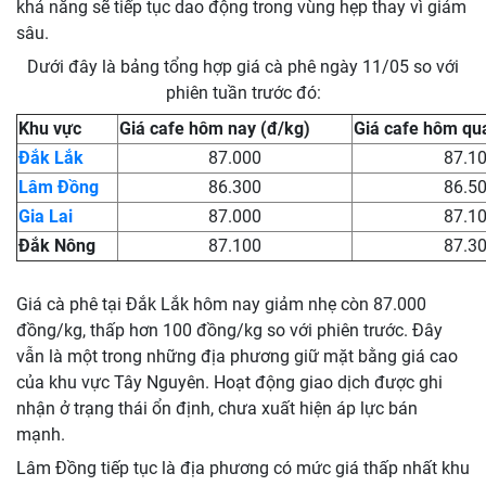
khả năng sẽ tiếp tục dao động trong vùng hẹp thay vì giảm
sâu.
Dưới đây là bảng tổng hợp giá cà phê ngày 11/05 so với
phiên tuần trước đó:
Khu vực
Giá cafe hôm nay (đ/kg)
Giá cafe hôm qu
Đắk Lắk
87.000
87.1
Lâm Đồng
86.300
86.5
Gia Lai
87.000
87.1
Đắk Nông
87.100
87.3
Giá cà phê tại Đắk Lắk hôm nay giảm nhẹ còn 87.000
đồng/kg, thấp hơn 100 đồng/kg so với phiên trước. Đây
vẫn là một trong những địa phương giữ mặt bằng giá cao
của khu vực Tây Nguyên. Hoạt động giao dịch được ghi
nhận ở trạng thái ổn định, chưa xuất hiện áp lực bán
mạnh.
Lâm Đồng tiếp tục là địa phương có mức giá thấp nhất khu