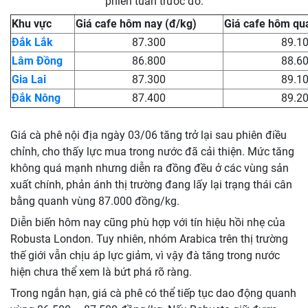
phiên tuần trước đó:
Khu vực
Giá cafe hôm nay (đ/kg)
Giá cafe hôm qu
Đắk Lắk
87.300
89.1
Lâm Đồng
86.800
88.6
Gia Lai
87.300
89.1
Đắk Nông
87.400
89.2
Giá cà phê nội địa ngày 03/06 tăng trở lại sau phiên điều
chỉnh, cho thấy lực mua trong nước đã cải thiện. Mức tăng
không quá mạnh nhưng diễn ra đồng đều ở các vùng sản
xuất chính, phản ánh thị trường đang lấy lại trạng thái cân
bằng quanh vùng 87.000 đồng/kg.
Diễn biến hôm nay cũng phù hợp với tín hiệu hồi nhẹ của
Robusta London. Tuy nhiên, nhóm Arabica trên thị trường
thế giới vẫn chịu áp lực giảm, vì vậy đà tăng trong nước
hiện chưa thể xem là bứt phá rõ ràng.
Trong ngắn hạn, giá cà phê có thể tiếp tục dao động quanh