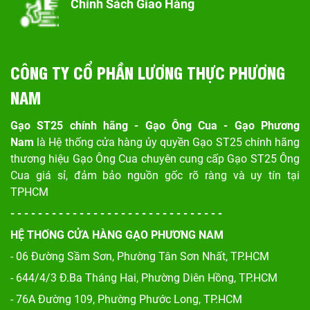
Chính Sách Giao Hàng
CÔNG TY CỔ PHẦN LƯƠNG THỰC PHƯƠNG
NAM
Gạo ST25 chính hãng - Gạo Ông Cua - Gạo Phương
Nam
là Hệ thống cửa hàng ủy quyền Gạo ST25 chính hãng
thương hiệu Gạo Ông Cua chuyên cung cấp Gạo ST25 Ông
Cua giá sỉ, đảm bảo nguồn gốc rõ ràng và uy tín tại
TPHCM
- - - - - - - - - - - - - - - - - - - - - - - - - - - - - - -
HỆ THỐNG CỬA HÀNG GẠO PHƯƠNG NAM
- 06 Đường Sầm Sơn, Phư
ờng Tân Sơn Nhất, TP.HCM
- 644/4/3 Đ.Ba Tháng Hai, Phường Diên Hồng, TP.HCM
- 76A Đường 109, Phường Phước Long, TP.HCM