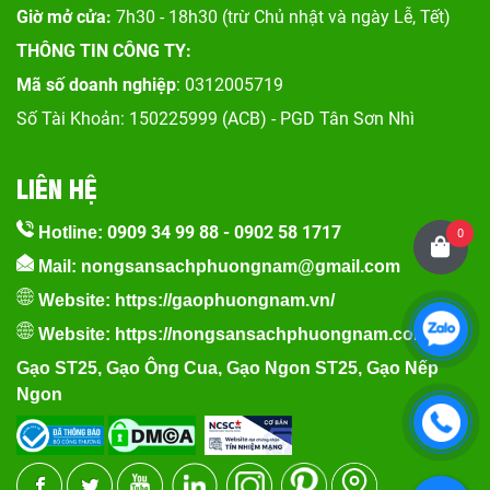
Giờ mở cửa:
7h30 - 18h30 (trừ Chủ nhật và ngày Lễ, Tết)
THÔNG TIN CÔNG TY:
Mã số doanh nghiệp
: 0312005719
Số Tài Khoản: 150225999 (ACB) - PGD Tân Sơn Nhì
LIÊN HỆ
0909 34 99 88
-
0902 58 1717
Hotline:
0
Mail: nongsansachphuongnam@gmail.com
Website:
https://gaophuongnam.vn/
Website:
https://nongsansachphuongnam.com
Gạo ST25
,
Gạo Ông Cua
,
Gạo Ngon ST25
,
Gạo Nếp
Ngon