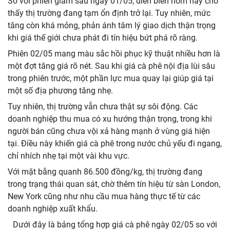
So với phiên giảm sâu ngày 01/05, diễn biến hôm nay cho
thấy thị trường đang tạm ổn định trở lại. Tuy nhiên, mức
tăng còn khá mỏng, phản ánh tâm lý giao dịch thận trọng
khi giá thế giới chưa phát đi tín hiệu bứt phá rõ ràng.
Phiên 02/05 mang màu sắc hồi phục kỹ thuật nhiều hơn là
một đợt tăng giá rõ nét. Sau khi giá cà phê nội địa lùi sâu
trong phiên trước, một phần lực mua quay lại giúp giá tại
một số địa phương tăng nhẹ.
Tuy nhiên, thị trường vẫn chưa thật sự sôi động. Các
doanh nghiệp thu mua có xu hướng thận trọng, trong khi
người bán cũng chưa vội xả hàng mạnh ở vùng giá hiện
tại. Điều này khiến giá cà phê trong nước chủ yếu đi ngang,
chỉ nhích nhẹ tại một vài khu vực.
Với mặt bằng quanh 86.500 đồng/kg, thị trường đang
trong trạng thái quan sát, chờ thêm tín hiệu từ sàn London,
New York cũng như nhu cầu mua hàng thực tế từ các
doanh nghiệp xuất khẩu.
Dưới đây là bảng tổng hợp giá cà phê ngày 02/05 so với