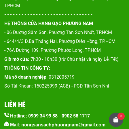
TPHCM
- - - - - - - - - - - - - - - - - - - - - - - - - - - - - - -
HỆ THỐNG CỬA HÀNG GẠO PHƯƠNG NAM
- 06 Đường Sầm Sơn, Phư
ờng Tân Sơn Nhất, TP.HCM
- 644/4/3 Đ.Ba Tháng Hai, Phường Diên Hồng, TP.HCM
- 76A Đường 109, Phường Phước Long, TP.HCM
Giờ mở cửa:
7h30 - 18h30 (trừ Chủ nhật và ngày Lễ, Tết)
THÔNG TIN CÔNG TY:
Mã số doanh nghiệp
: 0312005719
Số Tài Khoản: 150225999 (ACB) - PGD Tân Sơn Nhì
LIÊN HỆ
0909 34 99 88
-
0902 58 1717
Hotline:
0
Mail: nongsansachphuongnam@gmail.com