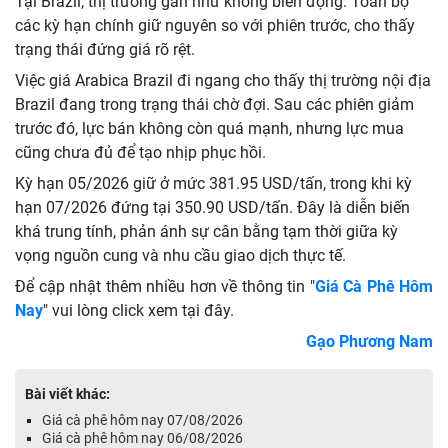
Tại Brazil, thị trường gần như không biến động. Toàn bộ
các kỳ hạn chính giữ nguyên so với phiên trước, cho thấy
trạng thái đứng giá rõ rệt.
Việc giá Arabica Brazil đi ngang cho thấy thị trường nội địa
Brazil đang trong trạng thái chờ đợi. Sau các phiên giảm
trước đó, lực bán không còn quá mạnh, nhưng lực mua
cũng chưa đủ để tạo nhịp phục hồi.
Kỳ hạn 05/2026 giữ ở mức 381.95 USD/tấn, trong khi kỳ
hạn 07/2026 đứng tại 350.90 USD/tấn. Đây là diễn biến
khá trung tính, phản ánh sự cân bằng tạm thời giữa kỳ
vọng nguồn cung và nhu cầu giao dịch thực tế.
Để cập nhật thêm nhiều hơn về thông tin "
Giá Cà Phê Hôm
Nay
" vui lòng click xem tại đây.
Gạo Phương Nam
Bài viết khác:
Giá cà phê hôm nay 07/08/2026
Giá cà phê hôm nay 06/08/2026