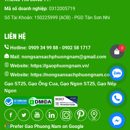
Mã số doanh nghiệp
: 0312005719
Số Tài Khoản: 150225999 (ACB) - PGD Tân Sơn Nhì
LIÊN HỆ
0909 34 99 88
-
0902 58 1717
Hotline:
0
Mail: nongsansachphuongnam@gmail.com
Website:
https://gaophuongnam.vn/
Website:
https://nongsansachphuongnam.com
Gạo ST25
,
Gạo Ông Cua
,
Gạo Ngon ST25
,
Gạo Nếp
Ngon
Prefer Gao Phuong Nam on Google