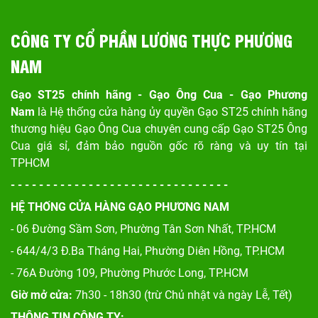
CÔNG TY CỔ PHẦN LƯƠNG THỰC PHƯƠNG
NAM
Gạo ST25 chính hãng - Gạo Ông Cua - Gạo Phương
Nam
là Hệ thống cửa hàng ủy quyền Gạo ST25 chính hãng
thương hiệu Gạo Ông Cua chuyên cung cấp Gạo ST25 Ông
Cua giá sỉ, đảm bảo nguồn gốc rõ ràng và uy tín tại
TPHCM
- - - - - - - - - - - - - - - - - - - - - - - - - - - - - - -
HỆ THỐNG CỬA HÀNG GẠO PHƯƠNG NAM
- 06 Đường Sầm Sơn, Phư
ờng Tân Sơn Nhất, TP.HCM
- 644/4/3 Đ.Ba Tháng Hai, Phường Diên Hồng, TP.HCM
- 76A Đường 109, Phường Phước Long, TP.HCM
Giờ mở cửa:
7h30 - 18h30 (trừ Chủ nhật và ngày Lễ, Tết)
THÔNG TIN CÔNG TY: