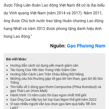
được Tổng Liên đoàn Lao động Việt Nam đề cử là đại biểu
dự Vinh quang Việt Nam (năm 2014 và 2017). Năm 2011,
ông được Chủ tịch nước trao tặng Huân chương Lao động
hạng Nhất và năm 2012 được phong tặng danh hiệu Anh
hùng Lao động."
Nguồn:
Gạo Phương Nam
Bài viết khác:
Hướng dẫn cách sử dụng yến mạch giảm cân
Tác Dụng Của Yến Sào Trong Việc Giảm Cân
Hướng Dẫn Cách Làm Trân Châu Bằng Bột Năng
Những câu hỏi thường gặp về gạo lứt tím than, gạo lứt đỏ Sóc
Trăng
Tìm hiểu về 2 dòng gạo thơm Campuchia (Phka Romdoul) và
gạo Thái Lan (Hom Mali)
Hành trình 13 năm cuộc thi Gạo ngon nhất thế giới
Gạo Ông Cua tiếp tục lọt top Gạo Ngon thế giới năm 2022
Vì sao nhiều người vẫn lựa chọn gạo làm quà biếu Tết Âm
Lịch?