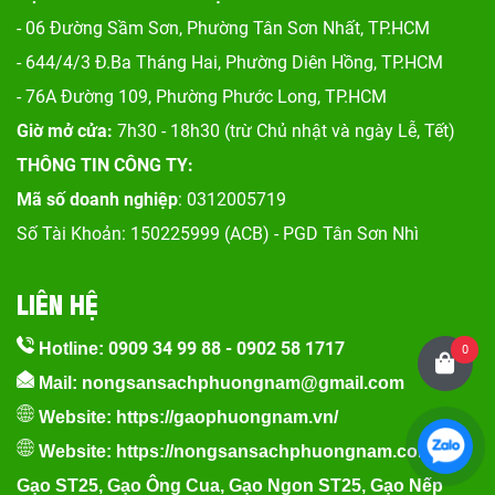
- 06 Đường Sầm Sơn, Phư
ờng Tân Sơn Nhất, TP.HCM
- 644/4/3 Đ.Ba Tháng Hai, Phường Diên Hồng, TP.HCM
- 76A Đường 109, Phường Phước Long, TP.HCM
Giờ mở cửa:
7h30 - 18h30 (trừ Chủ nhật và ngày Lễ, Tết)
THÔNG TIN CÔNG TY:
Mã số doanh nghiệp
: 0312005719
Số Tài Khoản: 150225999 (ACB) - PGD Tân Sơn Nhì
LIÊN HỆ
0909 34 99 88
-
0902 58 1717
Hotline:
0
Mail: nongsansachphuongnam@gmail.com
Website:
https://gaophuongnam.vn/
Website:
https://nongsansachphuongnam.com
Gạo ST25
,
Gạo Ông Cua
,
Gạo Ngon ST25
,
Gạo Nếp