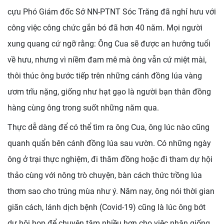
cựu Phó Giám đốc Sở NN-PTNT Sóc Trăng đã nghỉ hưu với
công việc công chức gắn bó đã hơn 40 năm. Mọi người
xung quang cứ ngỡ rằng: Ông Cua sẽ được an hưởng tuổi
về hưu, nhưng vì niềm đam mê mà ông vẫn cứ miệt mài,
thôi thúc ông bước tiếp trên những cánh đồng lúa vàng
ươm trĩu nặng, giống như hạt gạo là người bạn thân đồng
hàng cùng ông trong suốt những năm qua.
Thực dễ dàng để có thể tìm ra ông Cua, ông lúc nào cũng
quanh quẩn bên cánh đồng lúa sau vườn. Có những ngày
ông ở trại thực nghiệm, đi thăm đồng hoặc đi tham dự hội
thảo cùng với nông trò chuyện, bàn cách thức trồng lúa
thơm sao cho trúng mùa như ý. Năm nay, ông nói thời gian
giãn cách, lánh dịch bệnh (Covid-19) cũng là lúc ông bớt
dự hội họp để chuyên tâm nhiều hơn cho việc nhân giống