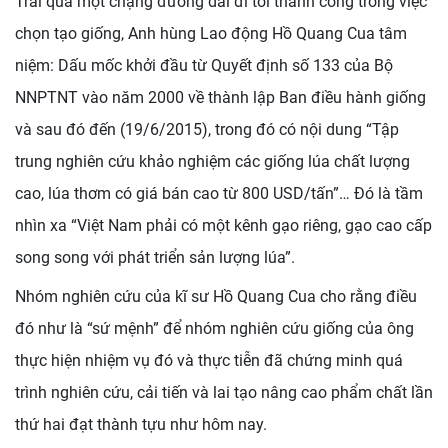
Trải qua một chặng đường dài đi tới thành công trong việc
chọn tạo giống, Anh hùng Lao động Hồ Quang Cua tâm
niệm: Dấu mốc khởi đầu từ Quyết định số 133 của Bộ
NNPTNT vào năm 2000 về thành lập Ban điều hành giống
và sau đó đến (19/6/2015), trong đó có nội dung “Tập
trung nghiên cứu khảo nghiệm các giống lúa chất lượng
cao, lúa thơm có giá bán cao từ 800 USD/tấn”… Đó là tầm
nhìn xa “Việt Nam phải có một kênh gạo riêng, gạo cao cấp
song song với phát triển sản lượng lúa”.
Nhóm nghiên cứu của kĩ sư Hồ Quang Cua cho rằng điều
đó như là “sứ mệnh” để nhóm nghiên cứu giống của ông
thực hiện nhiệm vụ đó và thực tiễn đã chứng minh quá
trình nghiên cứu, cải tiến và lai tạo nâng cao phẩm chất lần
thứ hai đạt thành tựu như hôm nay.