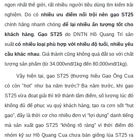
ngon nhất thế giới, rất nhiều người tiêu dùng tìm kiếm trải
nghiệm. Do có
nhiều ưu điểm nổi trội nên gạo ST25
chính hãng nhanh chóng
để lại nhiều ấn tượng tốt cho
khách hàng
.
Gạo ST25
do DNTN Hồ Quang Trí sản
xuất
có nhiều loại phù hợp với nhiều độ tuổi, nhiều yêu
cầu khác nhau
. Giá thành cũng không quá đắt so với chất
lượng sản phẩm (từ 34.000vnđ/1kg đến 80.000vnđ/1kg).
Vậy hiện tại, gạo ST25 (thương hiệu Gạo Ông Cua
có còn "hot" như ba năm trước?
Ba năm trước, khi gạo
ST25 vừa đoạt giải thì trở thành tâm điểm, số lượng lúc đó
không đủ để phục vụ quý khách hàng, tạo ra cơn sốt “hụt
gạo”, đây là thời cơ cho nhiều đơn vị “lợi dụng” danh tiếng
mà sản xuất gạo ST25 “không rõ ràng” vì thời điểm đó
nhóm kỹ sư Hồ Quang Cua chưa bán giống lúa ST25 ra