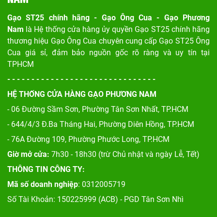
Gạo ST25 chính hãng - Gạo Ông Cua - Gạo Phương
Nam
là Hệ thống cửa hàng ủy quyền Gạo ST25 chính hãng
thương hiệu Gạo Ông Cua chuyên cung cấp Gạo ST25 Ông
Cua giá sỉ, đảm bảo nguồn gốc rõ ràng và uy tín tại
TPHCM
- - - - - - - - - - - - - - - - - - - - - - - - - - - - - - -
HỆ THỐNG CỬA HÀNG GẠO PHƯƠNG NAM
- 06 Đường Sầm Sơn, Phư
ờng Tân Sơn Nhất, TP.HCM
- 644/4/3 Đ.Ba Tháng Hai, Phường Diên Hồng, TP.HCM
- 76A Đường 109, Phường Phước Long, TP.HCM
Giờ mở cửa:
7h30 - 18h30 (trừ Chủ nhật và ngày Lễ, Tết)
THÔNG TIN CÔNG TY:
Mã số doanh nghiệp
: 0312005719
Số Tài Khoản: 150225999 (ACB) - PGD Tân Sơn Nhì