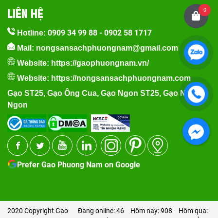
LIÊN HỆ
0
0909 34 99 88
-
0902 58 1717
Hotline:
Mail: nongsansachphuongnam@gmail.com
Website:
https://gaophuongnam.vn/
Website:
https://nongsansachphuongnam.com
Gạo ST25
,
Gạo Ông Cua
,
Gạo Ngon ST25
,
Gạo Nếp
Ngon
Prefer Gao Phuong Nam on Google
2020 Copyright Gạo
Đang online: 46
Hôm nay: 908
Hôm qua: