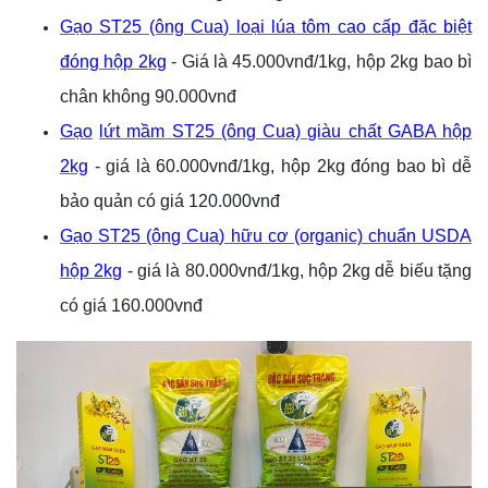
Gạo ST25 (ông
Cua
) loại lúa tôm cao cấp đặc biệt
đóng hộp 2kg
- Giá là 45.000vnđ/1kg, hộp 2kg bao bì
chân không 90.000vnđ
Gạo
lứt mầm
ST25 (ông Cua) giàu chất GABA hộp
2kg
- giá là 60.000vnđ/1kg, hộp 2kg đóng bao bì dễ
bảo quản có giá 120.000vnđ
Gạo ST25 (ông
Cua
) hữu cơ (organic) chuẩn USDA
hộp 2kg
- giá là 80.000vnđ/1kg, hộp 2kg dễ biếu tặng
có giá 160.000vnđ