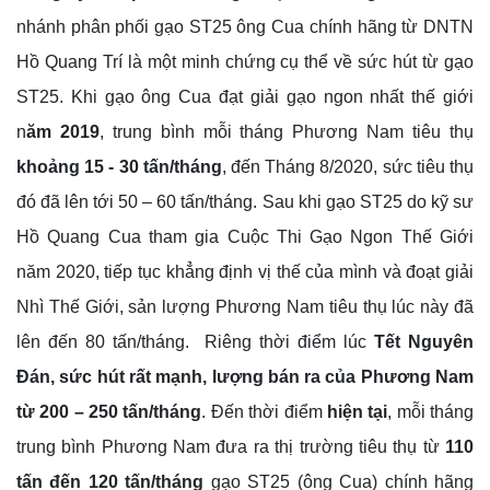
nhánh phân phối gạo ST25 ông Cua chính hãng từ DNTN
Hồ Quang Trí là một minh chứng cụ thể về sức hút từ gạo
ST25. Khi gạo ông Cua đạt giải gạo ngon nhất thế giới
n
ăm 2019
, trung bình mỗi tháng Phương Nam tiêu thụ
khoảng
15
-
3
0 tấn
/tháng
, đến Tháng 8/2020, sức tiêu thụ
đó đã lên tới 50 – 60 tấn/tháng. Sau khi gạo ST25 do kỹ sư
Hồ Quang Cua tham gia Cuộc Thi Gạo Ngon Thế Giới
năm 2020, tiếp tục khẳng định vị thế của mình và đoạt giải
Nhì Thế Giới, sản lượng Phương Nam tiêu thụ lúc này đã
lên đến 80 tấn/tháng.
Riêng thời điểm lúc
T
ết
Nguyên
Đán, sức hút rất mạnh, lượng bán ra của Phương Nam
từ 200 – 250
tấn
/tháng
. Đến thời điểm
hiện tại
, mỗi tháng
trung bình Phương Nam đưa ra thị trường tiêu thụ từ
110
tấn đến 120 tấn
/tháng
gạo ST25 (ông Cua) chính hãng