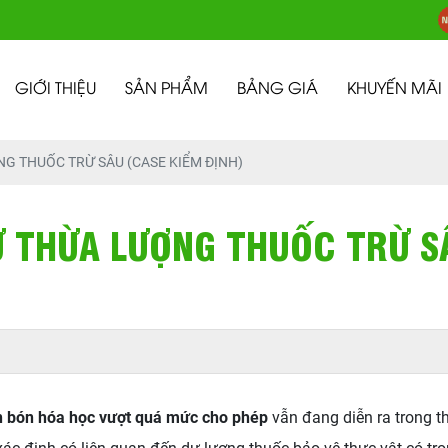
GIỚI THIỆU
SẢN PHẨM
BẢNG GIÁ
KHUYẾN MÃI
G THUỐC TRỪ SÂU (CASE KIỂM ĐỊNH)
 THỪA LƯỢNG THUỐC TRỪ SÂ
n bón hóa học vượt quá mức cho phép
vẫn đang diễn ra trong th