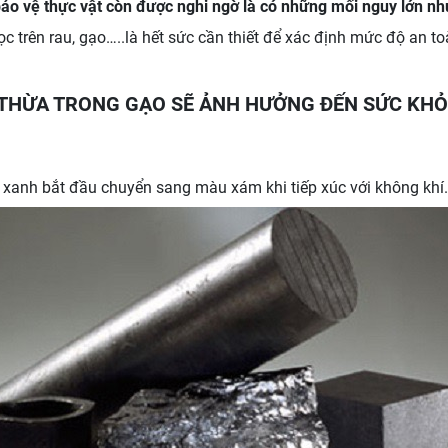
ảo vệ thực vật còn được nghi ngờ là có những mối nguy lớn n
c trên rau, gạo…..là hết sức cần thiết để xác định mức độ an 
 THỪA TRONG GẠO SẼ ẢNH HƯỞNG ĐẾN SỨC KHỎ
g xanh bắt đầu chuyển sang màu xám khi tiếp xúc với không khí.