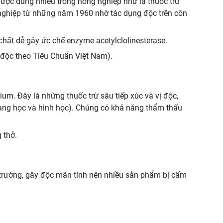
được dùng nhiều trong nông nghiệp như là thuốc trừ
g nghiệp từ những năm 1960 nhờ tác dụng độc trên côn
hất dễ gây ức chế enzyme acetylclolinesterase.
 độc theo Tiêu Chuẩn Việt Nam).
ium. Đây là những thuốc trừ sâu tiếp xúc và vị độc,
uang học và hình học). Chúng có khả năng thẩm thấu
 thở.
 trường, gây độc mãn tính nên nhiều sản phẩm bị cấm