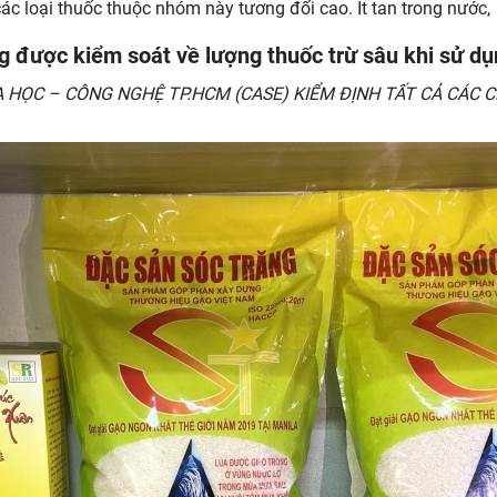
các loại thuốc thuộc nhóm này tương đối cao. Ít tan trong nước
 được kiểm soát về lượng thuốc trừ sâu khi sử d
OA HỌC – CÔNG NGHỆ TP.HCM (CASE) KIỂM ĐỊNH TẤT CẢ CÁC