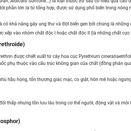
n, Aldicarb Sunfone…) là loại thuốc trừ sâu có hiệu quả cao 
t tới phần lớn là từ tổng hợp, được sử dụng phổ biến trong nôn
có khả năng gây ung thư và đột biến gen bởi chúng là những c
c xếp vào nhóm chất độc I hoặc chất độc II (là những chất cực
rethroide)
thrin được chiết xuất từ cây hoa cúc Pyrethrum cinerariaetrifol
huốc phụ thuộc vào cấu trúc không gian của chất (đồng phân q
, phù hầu họng, tổn thương giác mạc, co giật, hôn mê hoặc ngưng
i thấp nhưng tồn lưu lâu trong cơ thể người, động vật và môi
hosphor)