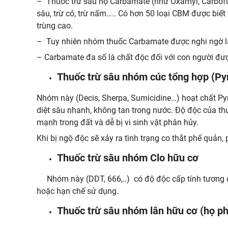
– Thuốc trừ sâu họ Carbamate (như Oxamyl, Carbofura
sâu, trừ cỏ, trừ nấm….. Có hơn 50 loại CBM được biế
trùng cao.
– Tuy nhiên nhóm thuốc Carbamate được nghi ngờ là 
– Carbamate đa số là chất độc đối với con người đượ
Thuốc trừ sâu nhóm cúc tổng hợp (Py
Nhóm này (Decis, Sherpa, Sumicidine…) hoạt chất Pyre
diệt sâu nhanh, không tan trong nước. Độ độc của t
mạnh trong đất và dễ bị vi sinh vật phân hủy.
Khi bị ngộ độc sẽ xảy ra tình trạng co thắt phế quản
Thuốc trừ sâu nhóm Clo hữu cơ
Nhóm này (DDT, 666,..) có độ độc cấp tính tương đố
hoặc hạn chế sử dụng.
Thuốc trừ sâu nhóm lân hữu cơ (họ p