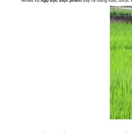
Nhiều vụ
ngộ độc thực phẩm
xảy ra hàng loạt, được 