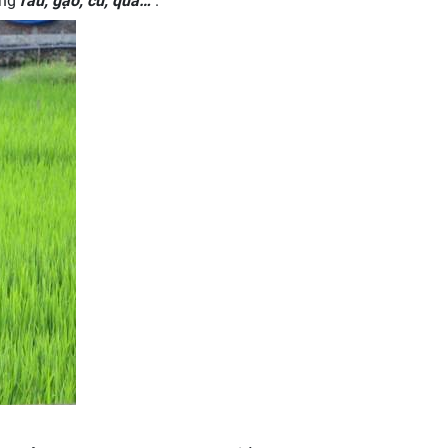
ong
rau, gạo, củ, quả…
.