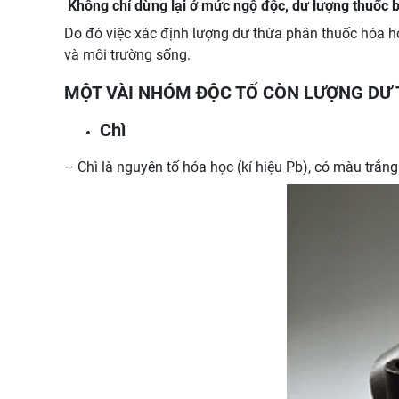
Không chỉ dừng lại ở mức ngộ độc, dư lượng thuốc b
Do đó việc xác định lượng dư thừa phân thuốc hóa họ
và môi trường sống.
MỘT VÀI NHÓM ĐỘC TỐ CÒN LƯỢNG DƯ
Chì
– Chì là nguyên tố hóa học (kí hiệu Pb), có màu trắn