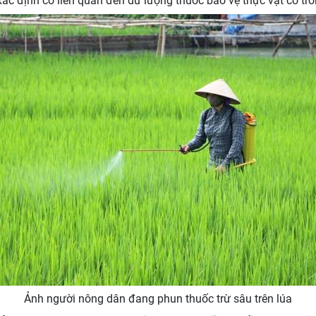
xác định có liên quan đến dư lượng thuốc bảo vệ thực vật có tr
Ảnh người nông dân đang phun thuốc trừ sâu trên lúa