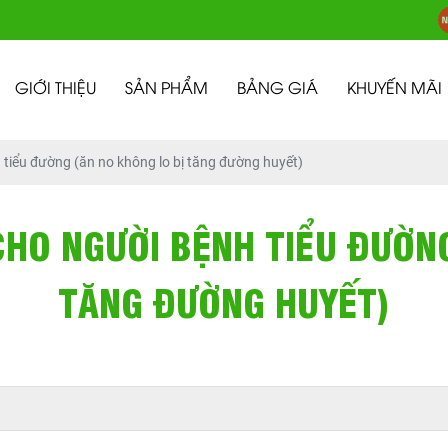
GIỚI THIỆU
SẢN PHẨM
BẢNG GIÁ
KHUYẾN MÃI
tiểu đường (ăn no không lo bị tăng đường huyết)
HO NGƯỜI BỆNH TIỂU ĐƯỜNG
TĂNG ĐƯỜNG HUYẾT)