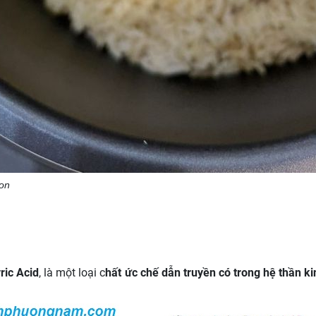
gon
ric Acid
, là một loại c
hất ức chế dẫn truyền có trong hệ thần k