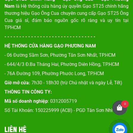
Nam
là Hệ thống cửa hàng ủy quyền Gạo ST25 chính hãng
thương hiệu Gạo Ông Cua chuyên cung cấp Gạo ST25 Ông
Cua giá sỉ, đảm bảo nguồn gốc rõ ràng và uy tín tại
TPHCM
- - - - - - - - - - - - - - - - - - - - - - - - - - - - - - -
HỆ THỐNG CỬA HÀNG GẠO PHƯƠNG NAM
- 06 Đường Sầm Sơn, Phư
ờng Tân Sơn Nhất, TP.HCM
- 644/4/3 Đ.Ba Tháng Hai, Phường Diên Hồng, TP.HCM
- 76A Đường 109, Phường Phước Long, TP.HCM
Giờ mở cửa:
7h30 - 18h30 (trừ Chủ nhật và ngày Lễ, Tết)
THÔNG TIN CÔNG TY:
Mã số doanh nghiệp
: 0312005719
0
Số Tài Khoản: 150225999 (ACB) - PGD Tân Sơn Nhì
LIÊN HỆ