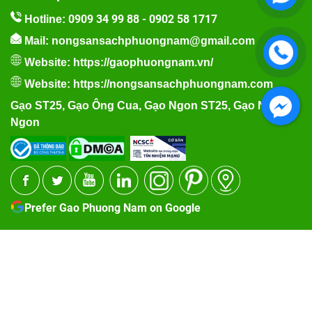
0909 34 99 88
-
0902 58 1717
Hotline:
Mail: nongsansachphuongnam@gmail.com
Website:
https://gaophuongnam.vn/
Website:
https://nongsansachphuongnam.com
Gạo ST25
,
Gạo Ông Cua
,
Gạo Ngon ST25
,
Gạo Nếp
Ngon
Prefer Gao Phuong Nam on Google
2020 Copyright Gạo
Đang online: 55
Hôm nay: 3204
Hôm
Phương Nam. Design
qua: 4696
Tuần: 24492
Tháng: 33866
by Nasani.vn
Tổng truy cập: 3651613