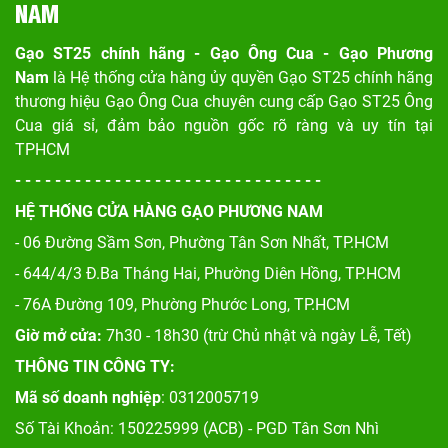
NAM
Gạo ST25 chính hãng - Gạo Ông Cua - Gạo Phương
Nam
là Hệ thống cửa hàng ủy quyền Gạo ST25 chính hãng
thương hiệu Gạo Ông Cua chuyên cung cấp Gạo ST25 Ông
Cua giá sỉ, đảm bảo nguồn gốc rõ ràng và uy tín tại
TPHCM
- - - - - - - - - - - - - - - - - - - - - - - - - - - - - - -
HỆ THỐNG CỬA HÀNG GẠO PHƯƠNG NAM
- 06 Đường Sầm Sơn, Phư
ờng Tân Sơn Nhất, TP.HCM
- 644/4/3 Đ.Ba Tháng Hai, Phường Diên Hồng, TP.HCM
- 76A Đường 109, Phường Phước Long, TP.HCM
Giờ mở cửa:
7h30 - 18h30 (trừ Chủ nhật và ngày Lễ, Tết)
THÔNG TIN CÔNG TY:
Mã số doanh nghiệp
: 0312005719
Số Tài Khoản: 150225999 (ACB) - PGD Tân Sơn Nhì