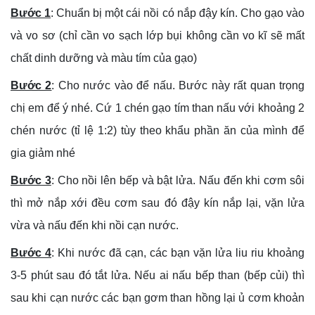
Bước 1
: Chuẩn bị một cái nồi có nắp đậy kín. Cho gạo vào
và vo sơ (chỉ cần vo sạch lớp bụi không cần vo kĩ sẽ mất
chất dinh dưỡng và màu tím của gạo)
Bước 2
: Cho nước vào để nấu. Bước này rất quan trọng
chị em để ý nhé. Cứ 1 chén gạo tím than nấu với khoảng 2
chén nước (tỉ lệ 1:2) tùy theo khẩu phần ăn của mình để
gia giảm nhé
Bước 3
: Cho nồi lên bếp và bật lửa. Nấu đến khi cơm sôi
thì mở nắp xới đều cơm sau đó đậy kín nắp lại, vặn lửa
vừa và nấu đến khi nồi cạn nước.
Bước 4
: Khi nước đã cạn, các bạn vặn lửa liu riu khoảng
3-5 phút sau đó tắt lửa. Nếu ai nấu bếp than (bếp củi) thì
sau khi cạn nước các bạn gơm than hồng lại ủ cơm khoản