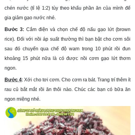
chén nước (tỉ lệ 1:2) tùy theo khẩu phần ăn của mình để
gia giảm gạo nước nhé.
Bước 3:
Cắm điện và chọn chế độ nấu gạo lứt (brown
rice). Đối với nồi áp suất thường thì bạn bật cho cơm sôi
sau đó chuyển qua chế độ warn trong 10 phút rồi đun
khoảng 15 phút nữa là có được nồi cơm gạo lứt thơm
ngon.
Bước 4
: Xới cho tơi cơm. Cho cơm ra bát. Trang trí thêm ít
rau củ bắt mắt rồi ăn thôi nào. Chúc các bạn có bữa ăn
ngon miệng nhé.