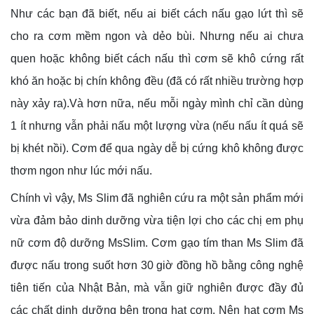
Như các bạn đã biết, nếu ai biết cách nấu gạo lứt thì sẽ
cho ra cơm mềm ngon và dẻo bùi. Nhưng nếu ai chưa
quen hoặc không biết cách nấu thì cơm sẽ khô cứng rất
khó ăn hoặc bị chín không đều (đã có rất nhiều trường hợp
này xảy ra).Và hơn nữa, nếu mỗi ngày mình chỉ cần dùng
1 ít nhưng vẫn phải nấu một lượng vừa (nếu nấu ít quá sẽ
bị khét nồi). Cơm để qua ngày dễ bị cứng khô không được
thơm ngon như lúc mới nấu.
Chính vì vậy, Ms Slim đã nghiên cứu ra một sản phẩm mới
vừa đảm bảo dinh dưỡng vừa tiện lợi cho các chị em phụ
nữ cơm độ dưỡng MsSlim. Cơm gạo tím than Ms Slim đã
được nấu trong suốt hơn 30 giờ đồng hồ bằng công nghệ
tiên tiến của Nhật Bản, mà vẫn giữ nghiên được đầy đủ
các chất dinh dưỡng bên trong hạt cơm. Nên hạt cơm Ms