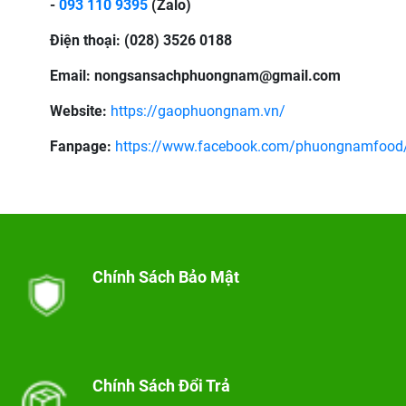
-
093 110 9395
(Zalo)
Điện thoại: (028) 3526 0188
Email: nongsansachphuongnam@gmail.com
Website:
https://gaophuongnam.vn/
Fanpage:
https://www.facebook.com/phuongnamfood
Chính Sách Bảo Mật
Chính Sách Đổi Trả