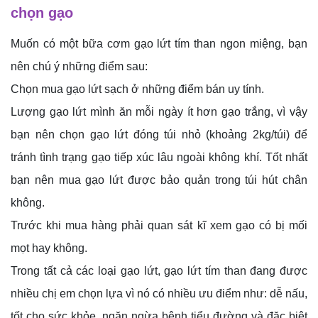
chọn gạo
Muốn có một bữa cơm gạo lứt tím than ngon miệng, bạn
nên chú ý những điểm sau:
Chọn mua gạo lứt sạch ở những điểm bán uy tính.
Lượng gạo lứt mình ăn mỗi ngày ít hơn gạo trắng, vì vậy
bạn nên chọn gạo lứt đóng túi nhỏ (khoảng 2kg/túi) để
tránh tình trạng gạo tiếp xúc lâu ngoài không khí. Tốt nhất
bạn nên mua gạo lứt được bảo quản trong túi hút chân
không.
Trước khi mua hàng phải quan sát kĩ xem gạo có bị mối
mọt hay không.
Trong tất cả các loại gạo lứt, gạo lứt tím than đang được
nhiều chị em chọn lựa vì nó có nhiều ưu điểm như: dễ nấu,
tốt cho sức khỏe, ngăn ngừa bệnh tiểu đường và đặc biệt