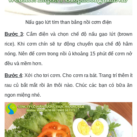
Nấu gạo lứt tím than bằng nồi cơm điện
Bước 3
: Cắm điện và chọn chế độ nấu gạo lứt (brown
rice). Khi cơm chín sẽ tự động chuyển qua chế độ hâm
nóng. Nên để cơm trong nồi ủ khoảng 15 phút để cơm nở
đều và mềm hơn.
Bước 4
: Xới cho tơi cơm. Cho cơm ra bát. Trang trí thêm ít
rau củ bắt mắt rồi ăn thôi nào. Chúc các bạn có bữa ăn
ngon miệng nhé.