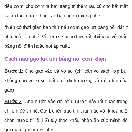
đều cơm, cho cơm ra bát, trang trí thêm rau củ cho bắt mắt
và ăn thôi nào. Chúc các bạn ngon miệng nhé.
*Nếu có thời gian bạn thử nấu cơm gạo lứt bằng nồi đất ít
nhất một lần nhé. Vì cơm sẽ ngon hơn rất nhiều so với nấu
bằng nồi điện hoặc nồi áp xuất.
Cách nấu gạo lứt tím bằng nồi cơm điện
Bước 1
: Cho gạo vào và vo sơ (chỉ cần vo sạch lớp bụi
không cần vo kĩ sẽ mất chất dinh dưỡng và màu tím của
gạo)
Bước 2
: Cho nước vào để nấu. Bước này rất quan trọng
chị em để ý nhé. Cứ 1 chén gạo tím than nấu với khoảng 2
chén nước (tỉ lệ 1:2) tùy theo khẩu phần ăn của mình để
gia giảm gạo nước nhé.