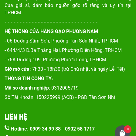
Cua giá sỉ, đảm bảo nguồn gốc rõ ràng và uy tín tại
TPHCM
- - - - - - - - - - - - - - - - - - - - - - - - - - - - - - -
HỆ THỐNG CỬA HÀNG GẠO PHƯƠNG NAM
- 06 Đường Sầm Sơn, Phư
ờng Tân Sơn Nhất, TP.HCM
- 644/4/3 Đ.Ba Tháng Hai, Phường Diên Hồng, TP.HCM
- 76A Đường 109, Phường Phước Long, TP.HCM
Giờ mở cửa:
7h30 - 18h30 (trừ Chủ nhật và ngày Lễ, Tết)
THÔNG TIN CÔNG TY:
Mã số doanh nghiệp
: 0312005719
Số Tài Khoản: 150225999 (ACB) - PGD Tân Sơn Nhì
LIÊN HỆ
0909 34 99 88
-
0902 58 1717
Hotline:
0