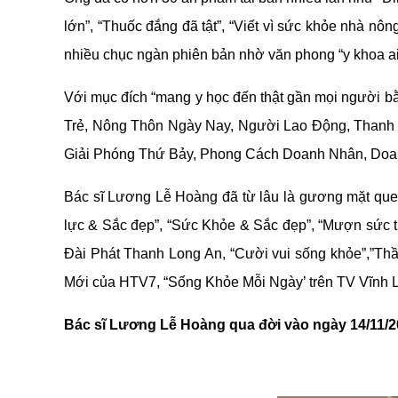
lớn”, “Thuốc đắng đã tật”, “Viết vì sức khỏe nhà nôn
nhiều chục ngàn phiên bản nhờ văn phong “y khoa ai
Với mục đích “mang y học đến thật gần mọi người bằ
Trẻ, Nông Thôn Ngày Nay, Người Lao Động, Thanh 
Giải Phóng Thứ Bảy, Phong Cách Doanh Nhân, Doan
Bác sĩ Lương Lễ Hoàng đã từ lâu là gương mặt quen
lực & Sắc đẹp”, “Sức Khỏe & Sắc đẹp”, “Mượn sức t
Đài Phát Thanh Long An, “Cười vui sống khỏe”,”Thầ
Mới của HTV7, “Sống Khỏe Mỗi Ngày’ trên TV Vĩnh Lo
Bác sĩ Lương Lễ Hoàng qua đời vào ngày 14/11/2