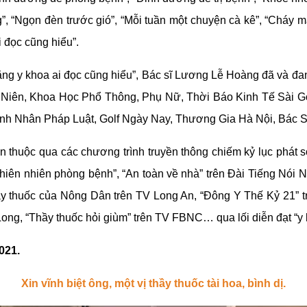
g”, “Ngọn đèn trước gió”, “Mỗi tuần một chuyện cà kê”, “Cháy 
 đọc cũng hiểu”.
ng y khoa ai đọc cũng hiểu”, Bác sĩ Lương Lễ Hoàng đã và đan
Niên, Khoa Học Phổ Thông, Phụ Nữ, Thời Báo Kinh Tế Sài Gòn
h Nhân Pháp Luật, Golf Ngày Nay, Thương Gia Hà Nội, Bác S
 thuộc qua các chương trình truyền thông chiếm kỷ lục phát 
hiên nhiên phòng bệnh”, “An toàn về nhà” trên Đài Tiếng Nói 
y thuốc của Nông Dân trên TV Long An, “Đông Y Thế Kỷ 21” tr
ng, “Thầy thuốc hỏi giùm” trên TV FBNC… qua lối diễn đạt “y 
021.
Xin vĩnh biệt ông, một vị thầy thuốc tài hoa, bình dị.