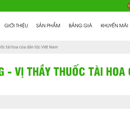
GIỚI THIỆU
SẢN PHẨM
BẢNG GIÁ
KHUYẾN MÃI
uốc tài hoa của dân tộc Việt Nam
G - VỊ THẦY THUỐC TÀI HOA