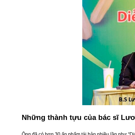
Những thành tựu của bác sĩ Lư
Ông đã có hơn 30 ấn phẩm tái bản nhiều lần như “Di