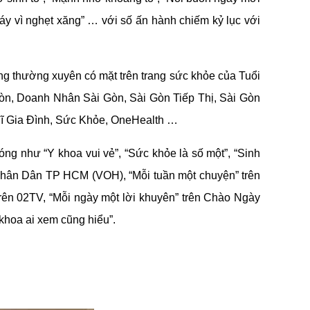
máy vì nghẹt xăng” … với số ấn hành chiếm kỷ lục với 
g thường xuyên có mặt trên trang sức khỏe của Tuổi 
, Doanh Nhân Sài Gòn, Sài Gòn Tiếp Thị, Sài Gòn 
ĩ Gia Đình, Sức Khỏe, OneHealth …
sóng như 
“Y khoa vui vẻ”, “Sức khỏe là số một”, “Sinh 
Nhân Dân TP HCM (VOH), “Mỗi tuần một chuyện” trên 
ên 02TV, “Mỗi ngày một lời khuyên” trên Chào Ngày 
khoa ai xem cũng hiểu”.