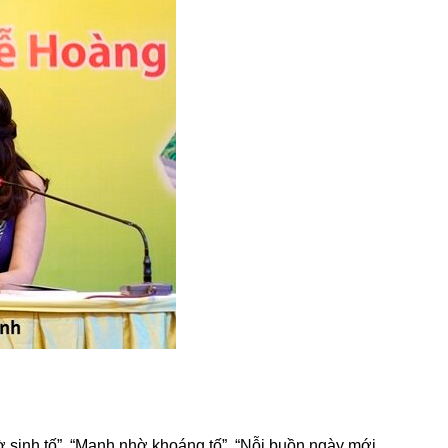
sinh tố”, “Mạnh nhờ khoáng tố”, “Nỗi buồn ngày mới 