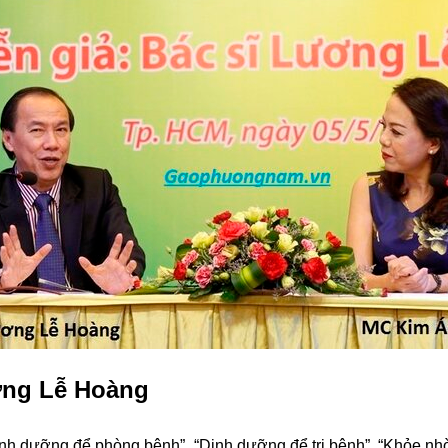
ơng Lễ Hoàng
nh dưỡng để phòng bệnh”, “Dinh dưỡng để trị bệnh”, “Khỏe nhờ 