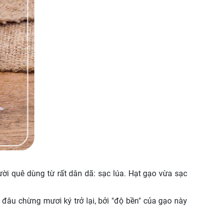
i quê dùng từ rất dân dã: sạc lúa. Hạt gạo vừa sạc
đâu chừng mươi ký trở lại, bởi "độ bền" của gạo này