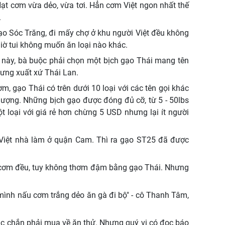
t cơm vừa dẻo, vừa tơi. Hẳn cơm Việt ngon nhất thế
.
 gạo Sóc Trăng, đi mấy chợ ở khu người Việt đều không
 giờ tui không muốn ăn loại nào khác.
t này, bà buộc phải chọn một bịch gạo Thái mang tên
nhưng xuất xứ Thái Lan.
m, gạo Thái có trên dưới 10 loại với các tên gọi khác
lượng. Những bịch gạo được đóng đủ cỡ, từ 5 - 50lbs
 loại với giá rẻ hơn chừng 5 USD nhưng lại ít người
Việt nhà làm ở quận Cam. Thì ra gạo ST25 đã được
t cơm đều, tuy không thơm đậm bằng gạo Thái. Nhưng
 mình nấu cơm trắng dẻo ăn gà đi bộ" - cô Thanh Tâm,
hắc chắn phải mua về ăn thử. Nhưng quý vị có đọc báo