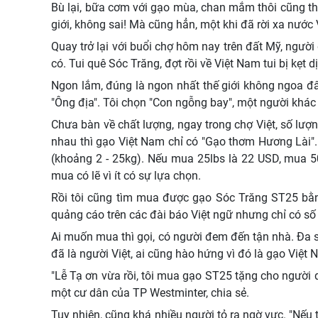
Bù lại, bữa cơm với gạo mùa, chan mắm thôi cũng t
giới, không sai! Mà cũng hẳn, một khi đã rời xa nước
Quay trở lại với buổi chợ hôm nay trên đất Mỹ, người
có. Tui quê Sóc Trăng, đợt rồi về Việt Nam tui bị kẹt 
Ngon lắm, đúng là ngon nhất thế giới không ngoa đâ
"Ông địa". Tôi chọn "Con ngỗng bay", một người khác l
Chưa bàn về chất lượng, ngay trong chợ Việt, số lượn
nhau thì gạo Việt Nam chỉ có "Gạo thơm Hương Lài".
(khoảng 2 - 25kg). Nếu mua 25lbs là 22 USD, mua 50
mua có lẽ vì ít có sự lựa chọn.
Rồi tôi cũng tìm mua được gạo Sóc Trăng ST25 bằ
quảng cáo trên các đài báo Việt ngữ nhưng chỉ có số đ
Ai muốn mua thì gọi, có người đem đến tận nhà. Đa
đã là người Việt, ai cũng hào hứng vì đó là gạo Việt
"Lễ Tạ ơn vừa rồi, tôi mua gạo ST25 tặng cho người 
một cư dân của TP Westminter, chia sẻ.
Tuy nhiên, cũng khá nhiều người tỏ ra ngờ vực. "Nếu