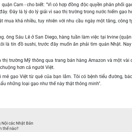
i quận Cam - cho biết: "Vì có hợp đồng độc quyền phân phối gạo
y. Đây là lý do lý giải vì sao thị trường trong nước hiếm gạo h
ặt mua khá nhiều, tuy nhiên với nhu cầu ngày một tăng, công 
ng. ông Sáu Lê ở San Diego, hàng tuần làm việc tại Irvine (q
 tôi là tín đồ sushi, trước đây muốn ăn phải tìm quán Nhật. 
n thị trường Mỹ thông qua trang bán hàng Amazon và một vài
 chuộng hơn cả người Việt.
 mê gạo Việt từ quê của bạn lắm. Tôi có bệnh tiểu đường, bác 
khẩu những loại gạo như thế này thật thông minh".
 Nội các Nhật Bản
n thế nào?