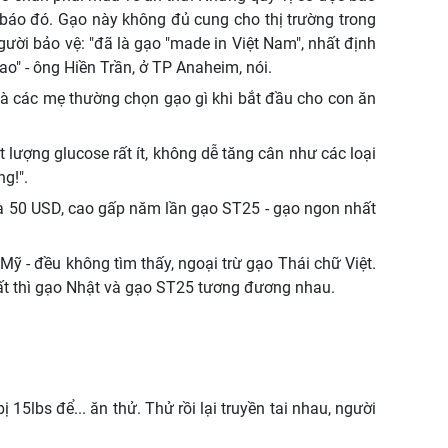
 báo đó. Gạo này không đủ cung cho thị trường trong
gười bảo vệ: "đã là gạo "made in Việt Nam", nhất định
o" - ông Hiền Trần, ở TP Anaheim, nói.
nhà các mẹ thường chọn gạo gì khi bắt đầu cho con ăn
 lượng glucose rất ít, không dễ tăng cân như các loại
g!".
là 50 USD, cao gấp năm lần gạo ST25 - gạo ngon nhất
ỹ - đều không tìm thấy, ngoại trừ gạo Thái chữ Việt.
hất thì gạo Nhật và gạo ST25 tương đương nhau.
5lbs để... ăn thử. Thử rồi lại truyền tai nhau, người