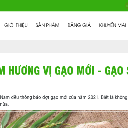
GIỚI THIỆU
SẢN PHẨM
BẢNG GIÁ
KHUYẾN MÃI
M HƯƠNG VỊ GẠO MỚI - GẠO 
t Nam đều thông báo đợt gạo mới của năm 2021. Biết là không
 mùa.