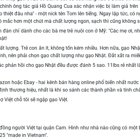
 chính ông tác giả Hồ Quang Cua xác nhận việc bị làm giả trên
hiệt đâu nha" - một nick tên Tom lên tiếng. Ngay lập tức, có n
Có mắc hơn một chút mà chất lượng ngon, sạch thì cũng không sa
n đàn chỉ dành cho các bà mẹ trẻ nuôi con ở Mỹ: "Các mẹ ơi, 
hật!
hất lượng. Trẻ con ăn ít, không tốn kém nhiều. Hơn nữa, gạo Nhật
nh, nên phải chọn gạo chất lượng như gạo Nhật. Đắt xắt ra miến
các phản hồi cho gạo Nhật đều được đánh 5 sao. 11lbs rẻ nhất 
azon hoặc Ebay - hai kênh bán hàng online phổ biến nhất nước M
định thương hiệu, nhất là khi so sánh các thành phần và tính c
Việt chỗ tôi sẽ ngập gạo Việt.
ng người Việt tại quận Cam. Hình như nhà nào cũng có một bị 1
25 "made in Vietnam".