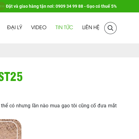
Đặt và giao hàng tận nơi: 0909 34 99 88 - Gạo có thuế 5%
ĐẠI LÝ
VIDEO
TIN TỨC
LIÊN HỆ
ST25
 thể có nhưng lần nào mua gạo tôi cũng cố đưa mắt