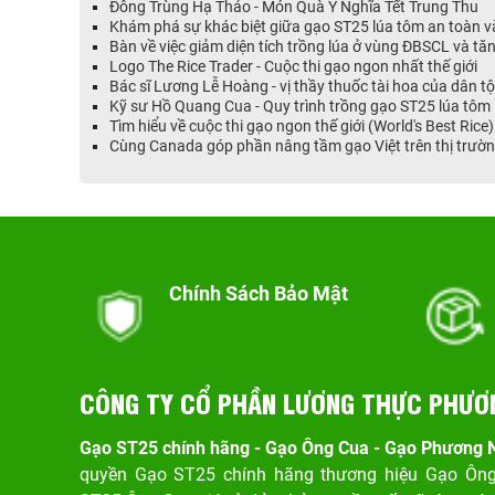
Đông Trùng Hạ Thảo - Món Quà Ý Nghĩa Tết Trung Thu
Khám phá sự khác biệt giữa gạo ST25 lúa tôm an toàn 
Bàn về việc giảm diện tích trồng lúa ở vùng ĐBSCL và tăn
Logo The Rice Trader - Cuộc thi gạo ngon nhất thế giới
Bác sĩ Lương Lễ Hoàng - vị thầy thuốc tài hoa của dân t
Kỹ sư Hồ Quang Cua - Quy trình trồng gạo ST25 lúa tôm
Tìm hiểu về cuộc thi gạo ngon thế giới (World's Best Rice)
Cùng Canada góp phần nâng tầm gạo Việt trên thị trườn
Chính Sách Bảo Mật
CÔNG TY CỔ PHẦN LƯƠNG THỰC PHƯƠ
Gạo ST25 chính hãng - Gạo Ông Cua - Gạo Phương
quyền Gạo ST25 chính hãng thương hiệu Gạo Ôn