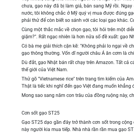
chưa, gạo này đã bị làm giả, bán sang Mỹ rồi. Ngay
nước, tôi không chắc ở Mỹ quý vị mua được đúng gạo t
phải thử để còn biết so sánh với các loại gạo khác. 
Cùng một thắc mắc về chọn gạo, tôi hỏi trên một diễ
giặm?". Rất ngạc nhiên là hơn nửa số đề xuất: gạo N
Có bà mẹ giải thích cặn kẽ: "Không phải lo ngại về c
gạo thông thường. Vốn dĩ người châu Á ăn cơm là chí
Dù đắt, gạo Nhật bán rất chạy trên Amazon. Tất cả 
thế giới của Việt Nam.
Thử gõ "Vietnamese rice" trên trang tìm kiếm của Am
Thật là tiếc khi nghĩ đến gạo Việt đang muốn khẳng 
Mong sao sang năm con trâu của đồng ruộng này, chợ 
Cơn sốt gạo ST25
Gạo ST25 dạo gần đây trở thành cơn sốt trong cộng đồ
này người kia mua tiếp. Nhà nhà rần rần mua gạo ST