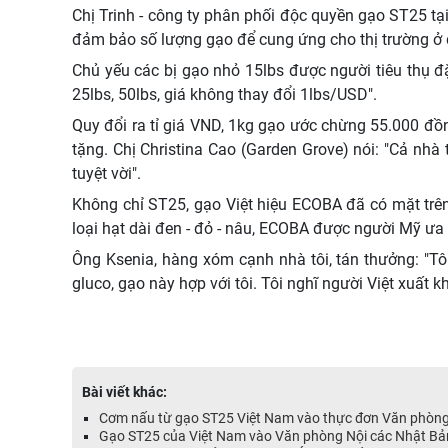
Chị Trinh - công ty phân phối độc quyền gạo ST25 tạ
đảm bảo số lượng gạo để cung ứng cho thị trường ở đâ
Chủ yếu các bị gạo nhỏ 15lbs được người tiêu thụ đ
25lbs, 50lbs, giá không thay đổi 1lbs/USD".
Quy đổi ra tỉ giá VND, 1kg gạo ước chừng 55.000 đồ
tặng. Chị Christina Cao (Garden Grove) nói: "Cả nhà
tuyệt vời".
Không chỉ ST25, gạo Việt hiệu ECOBA đã có mặt trê
loại hạt dài đen - đỏ - nâu, ECOBA được người Mỹ ưa
Ông Ksenia, hàng xóm cạnh nhà tôi, tán thưởng: "Tôi
gluco, gạo này hợp với tôi. Tôi nghĩ người Việt xuất 
Bài viết khác:
Cơm nấu từ gạo ST25 Việt Nam vào thực đơn Văn phòng
Gạo ST25 của Việt Nam vào Văn phòng Nội các Nhật Bả