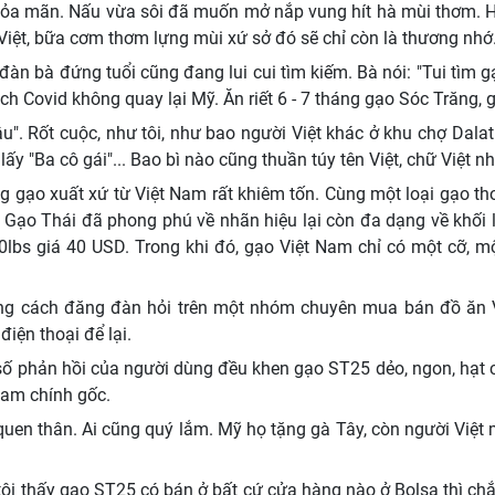
hỏa mãn. Nấu vừa sôi đã muốn mở nắp vung hít hà mùi thơm. Hạ
 Việt, bữa cơm thơm lựng mùi xứ sở đó sẽ chỉ còn là thương nhớ
 đàn bà đứng tuổi cũng đang lui cui tìm kiếm. Bà nói: "Tui tìm
dịch Covid không quay lại Mỹ. Ăn riết 6 - 7 tháng gạo Sóc Trăng,
u". Rốt cuộc, như tôi, như bao người Việt khác ở khu chợ Dala
ấy "Ba cô gái"... Bao bì nào cũng thuần túy tên Việt, chữ Việt 
g gạo xuất xứ từ Việt Nam rất khiêm tốn. Cùng một loại gạo thơ
 Gạo Thái đã phong phú về nhãn hiệu lại còn đa dạng về khối 
lbs giá 40 USD. Trong khi đó, gạo Việt Nam chỉ có một cỡ, một
ng cách đăng đàn hỏi trên một nhóm chuyên mua bán đồ ăn 
iện thoại để lại.
 số phản hồi của người dùng đều khen gạo ST25 dẻo, ngon, hạ
 Nam chính gốc.
quen thân. Ai cũng quý lắm. Mỹ họ tặng gà Tây, còn người Việt
 tôi thấy gạo ST25 có bán ở bất cứ cửa hàng nào ở Bolsa thì c