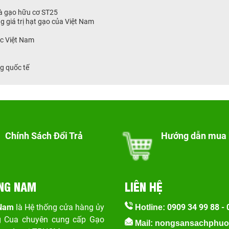
và gạo hữu cơ ST25
g giá trị hạt gạo của Việt Nam
ộc Việt Nam
g quốc tế
Chính Sách Đổi Trả
Hướng dẫn mua
NG NAM
LIÊN HỆ
 Nam
là Hệ thống cửa hàng ủy
0909 34 99 88
-
Hotline:
g Cua chuyên cung cấp Gạo
Mail: nongsansachphu