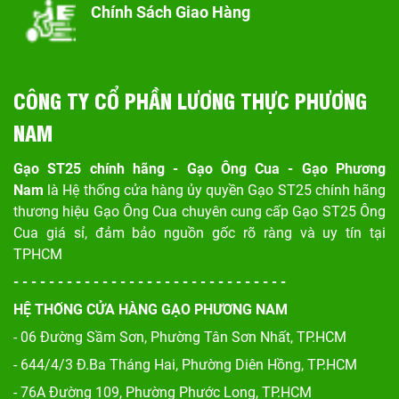
Chính Sách Giao Hàng
CÔNG TY CỔ PHẦN LƯƠNG THỰC PHƯƠNG
NAM
Gạo ST25 chính hãng - Gạo Ông Cua - Gạo Phương
Nam
là Hệ thống cửa hàng ủy quyền Gạo ST25 chính hãng
thương hiệu Gạo Ông Cua chuyên cung cấp Gạo ST25 Ông
Cua giá sỉ, đảm bảo nguồn gốc rõ ràng và uy tín tại
TPHCM
- - - - - - - - - - - - - - - - - - - - - - - - - - - - - - -
HỆ THỐNG CỬA HÀNG GẠO PHƯƠNG NAM
- 06 Đường Sầm Sơn, Phư
ờng Tân Sơn Nhất, TP.HCM
- 644/4/3 Đ.Ba Tháng Hai, Phường Diên Hồng, TP.HCM
- 76A Đường 109, Phường Phước Long, TP.HCM