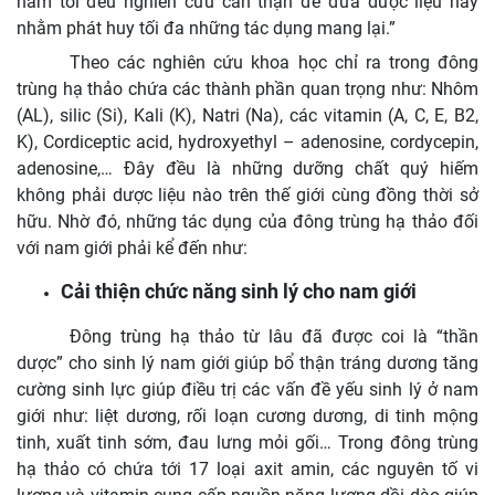
nam tôi đều nghiên cứu cẩn thận để đưa dược liệu này
nhằm phát huy tối đa những tác dụng mang lại.”
Theo các nghiên cứu khoa học chỉ ra trong đông
trùng hạ thảo chứa các thành phần quan trọng như: Nhôm
(AL), silic (Si), Kali (K), Natri (Na), các vitamin (A, C, E, B2,
K), Cordiceptic acid, hydroxyethyl – adenosine, cordycepin,
adenosine,… Đây đều là những dưỡng chất quý hiếm
không phải dược liệu nào trên thế giới cùng đồng thời sở
hữu. Nhờ đó, những tác dụng của đông trùng hạ thảo đối
với nam giới phải kể đến như:
Cải thiện chức năng sinh lý cho nam giới
Đông trùng hạ thảo từ lâu đã được coi là “thần
dược” cho sinh lý nam giới giúp bổ thận tráng dương tăng
cường sinh lực giúp điều trị các vấn đề yếu sinh lý ở nam
giới như: liệt dương, rối loạn cương dương, di tinh mộng
tinh, xuất tinh sớm, đau lưng mỏi gối… Trong đông trùng
hạ thảo có chứa tới 17 loại axit amin, các nguyên tố vi