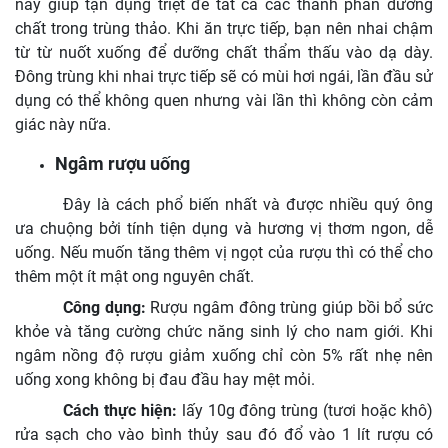
này giúp tận dụng triệt để tất cả các thành phần dưỡng
chất trong trùng thảo. Khi ăn trực tiếp, bạn nên nhai chậm
từ từ nuốt xuống để dưỡng chất thẩm thấu vào dạ dày.
Đông trùng khi nhai trực tiếp sẽ có mùi hơi ngái, lần đầu sử
dụng có thể không quen nhưng vài lần thì không còn cảm
giác này nữa.
Ngâm rượu uống
Đây là cách phổ biến nhất và được nhiều quý ông
ưa chuộng bởi tính tiện dụng và hương vị thơm ngon, dễ
uống. Nếu muốn tăng thêm vị ngọt của rượu thì có thể cho
thêm một ít mật ong nguyên chất.
Công dụng:
Rượu ngâm đông trùng giúp bồi bổ sức
khỏe và tăng cường chức năng sinh lý cho nam giới. Khi
ngâm nồng độ rượu giảm xuống chỉ còn 5% rất nhẹ nên
uống xong không bị đau đầu hay mệt mỏi.
Cách thực hiện:
lấy 10g đông trùng (tươi hoặc khô)
rửa sạch cho vào bình thủy sau đó đổ vào 1 lít rượu có