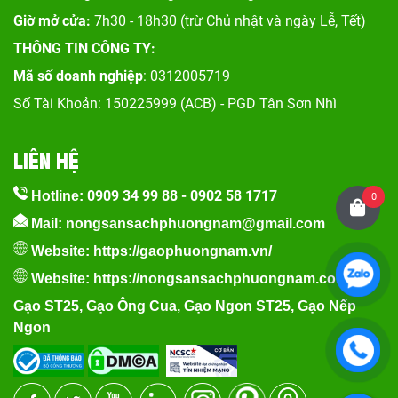
Giờ mở cửa:
7h30 - 18h30 (trừ Chủ nhật và ngày Lễ, Tết)
THÔNG TIN CÔNG TY:
Mã số doanh nghiệp
: 0312005719
Số Tài Khoản: 150225999 (ACB) - PGD Tân Sơn Nhì
LIÊN HỆ
0909 34 99 88
-
0902 58 1717
Hotline:
0
Mail: nongsansachphuongnam@gmail.com
Website:
https://gaophuongnam.vn/
Website:
https://nongsansachphuongnam.com
Gạo ST25
,
Gạo Ông Cua
,
Gạo Ngon ST25
,
Gạo Nếp
Ngon