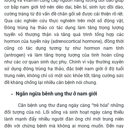
lượng và vitamin cung cấp nguồn năng lương dồi dào giúp
cơ bắp nam giới trở nên dẻo dai, bền bỉ, sinh lực dồi dào,
cường tráng từ đó vấn đề chăn gối sẽ được cải thiện rõ rệt.
Qua các nghiên cứu thực nghiêm trên một số động vật,
Đông trùng hạ thảo có tác dụng làm tăng trọng lượng
tuyến vỏ thượng thận và tăng quá trình tổng hợp các
hormon của tuyến này (adrenocortical hormone), đồng thời
cũng có tác dụng tương tự như hormon nam tính
(antrogen) và làm tăng trọng lượng của tinh hoàn cũng
như các cơ quan sinh dục phụ. Chính vì vậy thường xuyên
sử dụng đông trùng hạ thảo, đặc biệt nam giới ở độ tuổi
trung niên, không chỉ có một sức khỏe tốt, tăng cường sức
đề kháng chống lại nhiều căn bệnh nói chung.
Ngăn ngừa bênh ung thư ở nam giới
Căn bệnh ung thư đang ngày càng “trẻ hóa” những
đối tượng của nó. Lối sống và sinh hoạt ngày càng thiếu
lành mạnh đẩy nhiều người đàn ông chỉ mới trung niên
đến với chứng bệnh mà không ai mong muốn. Đến nay