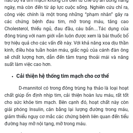
não bộ và tim mạch không chỉ đến từ chế độ ăn uống hằng
ngày, mà còn đến từ áp lực cuộc sống. Nghiên cứu chỉ ra,
công việc chính là một trong những “phạm nhân” gây ra
các chứng bệnh đau tim, mỡ trong máu, tăng cao
Cholesterol, thiếu ngủ, đau đầu, cáu bẩn....Tác dụng của
đông trùng với nam giới vẫn luôn được xem là bài thuốc bổ
trợ hiệu quả cho các vấn đề này. Với khả năng xoa dịu thần
kinh, điều hòa tuần hoàn máu, giấc ngủ của cánh đàn ông
sẽ chất lượng hơn, dẫn đến tâm trạng thoải mái và năng
suất làm việc cao hơn.
Cải thiện hệ thống tim mạch cho cơ thể
D-mannitol có trong đông trùng hạ thảo là loại hoạt
chất giúp ổn định nhịp tim, cải thiện hoàn lưu máu, rất tốt
cho sức khỏe tim mạch. Bên cạnh đó, hoạt chất này còn
giải phóng Insulin, cân bằng lại lượng đường trong máu,
giảm thiểu nguy cơ mắc các chứng bệnh liên quan đến tiểu
đường hay mỡ nội tạng, mỡ trong máu.