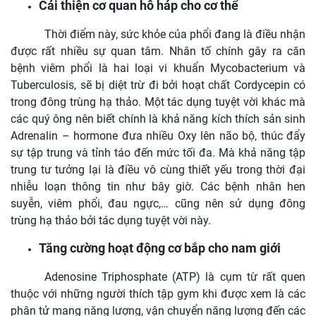
Cải thiện cơ quan hô háp cho cơ thể
Thời điểm này, sức khỏe của phổi đang là điều nhận
được rất nhiều sự quan tâm. Nhân tố chính gây ra căn
bệnh viêm phổi là hai loại vi khuẩn Mycobacterium và
Tuberculosis, sẽ bị diệt trừ đi bởi hoạt chất Cordycepin có
trong đông trùng hạ thảo. Một tác dụng tuyệt vời khác mà
các quý ông nên biết chính là khả năng kích thích sản sinh
Adrenalin – hormone đưa nhiều Oxy lên não bộ, thúc đẩy
sự tập trung và tỉnh táo đến mức tối đa. Mà khả năng tập
trung tư tưởng lại là điều vô cùng thiết yếu trong thời đại
nhiễu loạn thông tin như bây giờ. Các bệnh nhân hen
suyễn, viêm phổi, đau ngực,… cũng nên sử dụng đông
trùng hạ thảo bởi tác dụng tuyệt vời này.
Tăng cường hoạt động cơ bắp cho nam giới
Adenosine Triphosphate (ATP) là cụm từ rất quen
thuộc với những người thích tập gym khi được xem là các
phân tử mang năng lượng, vận chuyển năng lượng đến các