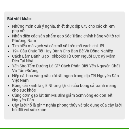
Bài viết khác:
Những món quà ý nghĩa, thiết thực dịp 8/3 cho các chị em
phụ nữ
Nhận diện các sản phẩm gạo Sóc Trăng chính hãng với tờ rơi
Phương Nam
Tìm hiểu mã vạch và các mã số trên mã vạch chi tiết
19+ Câu Chúc Tết Hay Dành Cho Bạn Bè Và Đồng Nghiệp
Cách Làm Bánh Gạo Tokbokki Từ Cơm Nguội Cực Kỳ Mềm
Dẻo Tại Nhà
Yến Sào Tẩm Đường Là Gì? Cách Phân Biệt Yến Nguyên Chất
Và Tẩm Đường
Nếp cái hoa vàng nấu xôi rất ngon trong dịp Tết Nguyên Đán
Việt Nam
Bông cải xanh là gì? Những lợi ích của bông cải xanh mang
cho sức khỏe
Cùng cơm gạo lứt tím Ms Slim giảm 5cm vòng eo đón Tết
Nguyên Đán
Cây lưỡi hổ là gì? Ý nghĩa phong thủy và tác dụng của cây lưỡi
hổ đối với sức khỏe