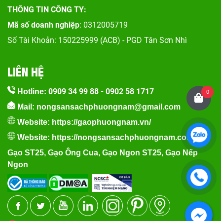
THÔNG TIN CÔNG TY:
Mã số doanh nghiệp
: 0312005719
Số Tài Khoản: 150225999 (ACB) - PGD Tân Sơn Nhì
LIÊN HỆ
0909 34 99 88
-
0902 58 1717
Hotline:
0
Mail: nongsansachphuongnam@gmail.com
Website:
https://gaophuongnam.vn/
Website:
https://nongsansachphuongnam.com
Gạo ST25
,
Gạo Ông Cua
,
Gạo Ngon ST25
,
Gạo Nếp
Ngon