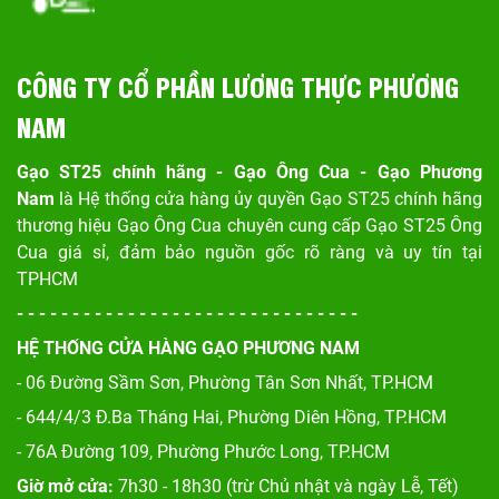
CÔNG TY CỔ PHẦN LƯƠNG THỰC PHƯƠNG
NAM
Gạo ST25 chính hãng - Gạo Ông Cua - Gạo Phương
Nam
là Hệ thống cửa hàng ủy quyền Gạo ST25 chính hãng
thương hiệu Gạo Ông Cua chuyên cung cấp Gạo ST25 Ông
Cua giá sỉ, đảm bảo nguồn gốc rõ ràng và uy tín tại
TPHCM
- - - - - - - - - - - - - - - - - - - - - - - - - - - - - - -
HỆ THỐNG CỬA HÀNG GẠO PHƯƠNG NAM
- 06 Đường Sầm Sơn, Phư
ờng Tân Sơn Nhất, TP.HCM
- 644/4/3 Đ.Ba Tháng Hai, Phường Diên Hồng, TP.HCM
- 76A Đường 109, Phường Phước Long, TP.HCM
Giờ mở cửa:
7h30 - 18h30 (trừ Chủ nhật và ngày Lễ, Tết)