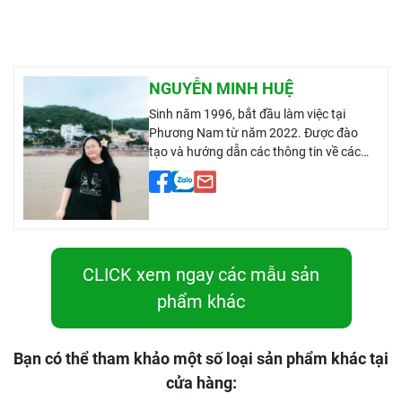
NGUYỄN MINH HUỆ
Sinh năm 1996, bắt đầu làm việc tại
Phương Nam từ năm 2022. Được đào
tạo và hướng dẫn các thông tin về các
loại gạo, các thông tin văn hoá, sức khoẻ
từ nhiều nhà cung cấp. Có kinh nghiệm 2
năm trong việc lắng nghe ý kiến, chia sẻ
của khách hàng. Tư vấn khách hàng về
các loại gạo Ông Cua ST25, gạo lứt, gạo
mầm,...
CLICK xem ngay các mẫu sản
phẩm khác
Bạn có thể tham khảo một số loại sản phẩm khác tại
cửa hàng: