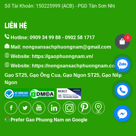
Số Tài Khoản: 150225999 (ACB) - PGD Tân Sơn Nhì
LIÊN HỆ
0909 34 99 88
-
0902 58 1717
Hotline:
0
Mail: nongsansachphuongnam@gmail.com
Website:
https://gaophuongnam.vn/
Website:
https://nongsansachphuongnam.com
Gạo ST25
,
Gạo Ông Cua
,
Gạo Ngon ST25
,
Gạo Nếp
Ngon
Prefer Gao Phuong Nam on Google