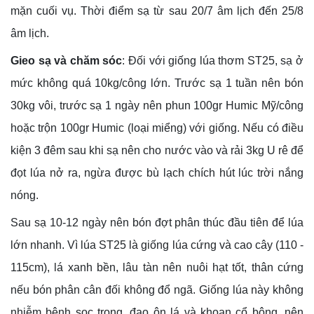
mặn cuối vụ. Thời điểm sạ từ sau 20/7 âm lịch đến 25/8
âm lịch.
Gieo sạ và chăm sóc
: Đối với giống lúa thơm ST25, sạ ở
mức không quá 10kg/công lớn. Trước sạ 1 tuần nên bón
30kg vôi, trước sạ 1 ngày nên phun 100gr Humic Mỹ/công
hoặc trộn 100gr Humic (loại miểng) với giống. Nếu có điều
kiện 3 đêm sau khi sạ nên cho nước vào và rải 3kg U rê để
đọt lúa nở ra, ngừa được bù lạch chích hút lúc trời nắng
nóng.
Sau sạ 10-12 ngày nên bón đợt phân thúc đầu tiên để lúa
lớn nhanh. Vì lúa ST25 là giống lúa cứng và cao cây (110 -
115cm), lá xanh bền, lâu tàn nên nuôi hạt tốt, thân cứng
nếu bón phân cân đối không đổ ngã. Giống lúa này không
nhiễm bệnh sọc trong, đạo ôn lá và khoan cổ bông,
nên