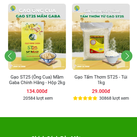
)
Gạo ST25 (Ông Cua) Mầm
Gạo Tấm Thơm ST25 - Túi
Gaba Chính Hãng - Hộp 2kg
1kg
134.000đ
29.000đ
m
20584 lượt xem
30868 lượt xem