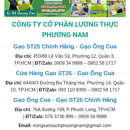
CÔNG TY CỔ PHẦN LƯƠNG THỰC
PHƯƠNG NAM
Gạo ST25 Chính Hãng - Gạo Ông Cua
Địa chỉ:
453/86 Lê Văn Sỹ, Phường 12, Quận 3,
TP.HCM |
ĐT/Zalo
: 0909 34 9988 – 0902 58 1717
Cửa Hàng Gạo ST25 - Gạo Ông Cua
Địa chỉ:
644/4/3 Đường Ba Tháng Hai, Phường 14, Quận
10, TP.HCM |
ĐT/Zalo
: 093 110 9395 – 0902 58 1717
Gạo Ông Cua - Gạo ST25 Chính Hãng
76A đường 109, P. Phước Long,
Địa chỉ:
TP.HCM
|
ĐT/Zalo
: 076 3736 999 – 0909 34 9988
Email:
nongsansachphuongnam@gmail.com