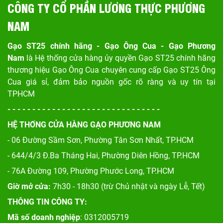
CÔNG TY CỔ PHẦN LƯƠNG THỰC PHƯƠNG
NAM
Gạo ST25 chính hãng - Gạo Ông Cua - Gạo Phương
Nam
là Hệ thống cửa hàng ủy quyền Gạo ST25 chính hãng
thương hiệu Gạo Ông Cua chuyên cung cấp Gạo ST25 Ông
Cua giá sỉ, đảm bảo nguồn gốc rõ ràng và uy tín tại
TPHCM
- - - - - - - - - - - - - - - - - - - - - - - - - - - - - - -
HỆ THỐNG CỬA HÀNG GẠO PHƯƠNG NAM
- 06 Đường Sầm Sơn, Phư
ờng Tân Sơn Nhất, TP.HCM
- 644/4/3 Đ.Ba Tháng Hai, Phường Diên Hồng, TP.HCM
- 76A Đường 109, Phường Phước Long, TP.HCM
Giờ mở cửa:
7h30 - 18h30 (trừ Chủ nhật và ngày Lễ, Tết)
THÔNG TIN CÔNG TY:
Mã số doanh nghiệp
: 0312005719