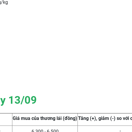
g/kg
ày 13/09
Giá mua của thương lái (đồng)
Tăng (+), giảm (-) so với 
)
-
6.300 - 6.500