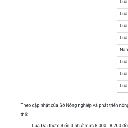
- Lúa
- Lúa
- Lú
- Lú
- Nà
- Lúa
- Lúa
- Lú
Theo cập nhật của Sở Nông nghiệp và phát triển nôn
thể:
Lúa Đài thơm 8 ổn định ở mức 8.000 - 8.200 đ