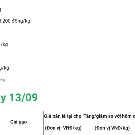
g
8.200 đồng/kg
g/kg
g/kg
/kg
ày 13/09
Giá bán lẻ tại chợ
Tăng/giảm so với hôm 
Giá gạo
(Đơn vị: VNĐ/kg)
(Đơn vị VNĐ/kg)