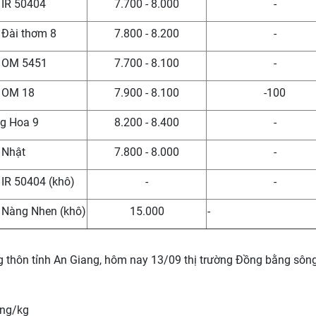
 IR 50404
7.700 - 8.000
-
 Đài thơm 8
7.800 - 8.200
-
a OM 5451
7.700 - 8.100
-
a OM 18
7.900 - 8.100
-100
ng Hoa 9
8.200 - 8.400
-
 Nhật
7.800 - 8.000
-
 IR 50404 (khô)
-
-
a Nàng Nhen (khô)
15.000
-
g thôn tỉnh An Giang, hôm nay 13/09 thị trường Đồng bằng sôn
ồng/kg