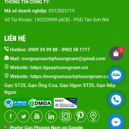
THÔNG TIN CÔNG TY:
Mã số doanh nghiệp
: 0312005719
Số Tài Khoản: 150225999 (ACB) - PGD Tân Sơn Nhì
LIÊN HỆ
0909 34 99 88
-
0902 58 1717
Hotline:
0
Mail: nongsansachphuongnam@gmail.com
Website:
https://gaophuongnam.vn/
Website:
https://nongsansachphuongnam.com
Gạo ST25
,
Gạo Ông Cua
,
Gạo Ngon ST25
,
Gạo Nếp
Ngon
Prefer Gao Phuong Nam on Google