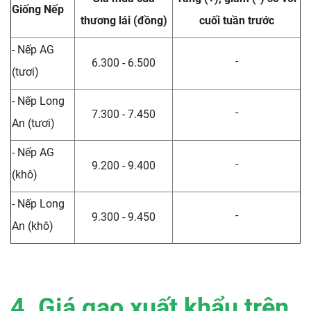
Giống Nếp
thương lái (đồng)
cuối tuần trước
- Nếp AG
-
6.300 - 6.500
(tươi)
- Nếp Long
-
7.300 - 7.450
An (tươi)
- Nếp AG
-
9.200 - 9.400
(khô)
- Nếp Long
-
9.300 - 9.450
An (khô)
4. Giá gạo xuất khẩu trên