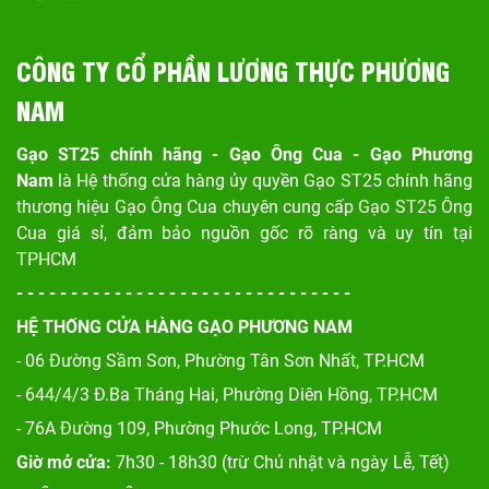
CÔNG TY CỔ PHẦN LƯƠNG THỰC PHƯƠNG
NAM
Gạo ST25 chính hãng - Gạo Ông Cua - Gạo Phương
Nam
là Hệ thống cửa hàng ủy quyền Gạo ST25 chính hãng
thương hiệu Gạo Ông Cua chuyên cung cấp Gạo ST25 Ông
Cua giá sỉ, đảm bảo nguồn gốc rõ ràng và uy tín tại
TPHCM
- - - - - - - - - - - - - - - - - - - - - - - - - - - - - - -
HỆ THỐNG CỬA HÀNG GẠO PHƯƠNG NAM
- 06 Đường Sầm Sơn, Phư
ờng Tân Sơn Nhất, TP.HCM
- 644/4/3 Đ.Ba Tháng Hai, Phường Diên Hồng, TP.HCM
- 76A Đường 109, Phường Phước Long, TP.HCM
Giờ mở cửa:
7h30 - 18h30 (trừ Chủ nhật và ngày Lễ, Tết)